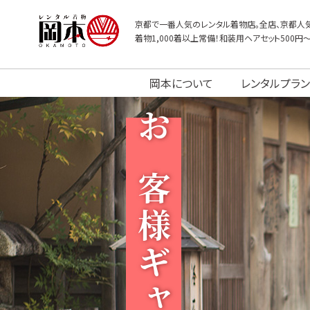
京都で一番人気のレンタル着物店。全店、京都人気
着物1,000着以上常備！和装用ヘアセット500円
岡本について
レンタルプラン
お客様ギャラリー