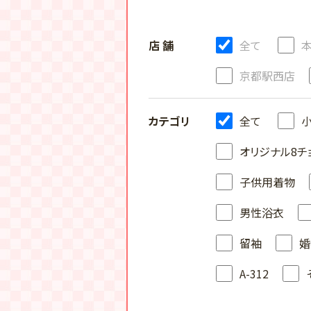
店 舗
全て
京都駅西店
カテゴリ
全て
オリジナル8チ
子供用着物
男性浴衣
留袖
婚
A-312