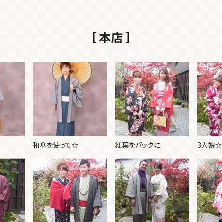
［ 本店 ］
和傘を使って☆
紅葉をバックに
3人娘☆