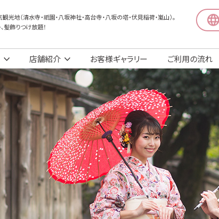
観光地（清水寺・祇園・八坂神社・高台寺・八坂の塔・伏見稲荷・嵐山）。
〜、髪飾りつけ放題！
店舗紹介
お客様ギャラリー
ご利用の流れ