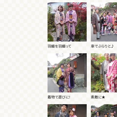
羽織を羽織って
車でぶらりと♪
着物で遊びに！
素敵に★