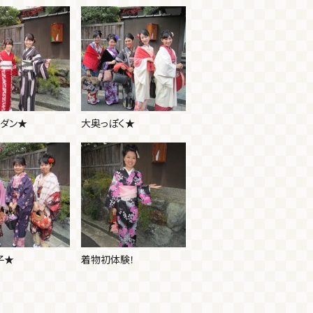
モダン★
大奥っぽく★
子★
着物初体験！