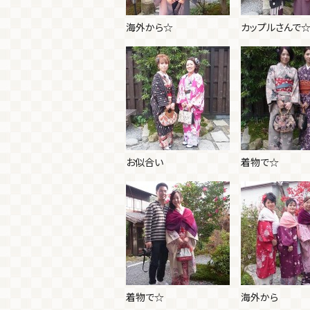
海外から☆
カップルさんで
お似合い
着物で☆
着物で☆
海外から