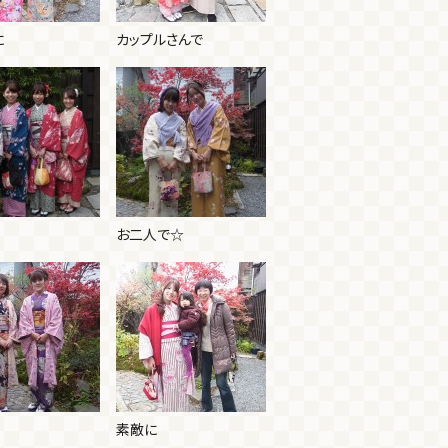
に
カップルさんで
お二人で☆
素敵に