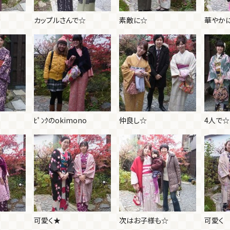
☆
カップルさんで☆
素敵に☆
華やか
ﾋﾟﾝｸのokimono
仲良し☆
4人で☆
可愛く★
次はお子様も☆
可愛く