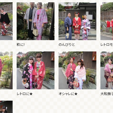
粋に！
のんびりと
レトロ
レトロに★
オシャレに★
大和撫