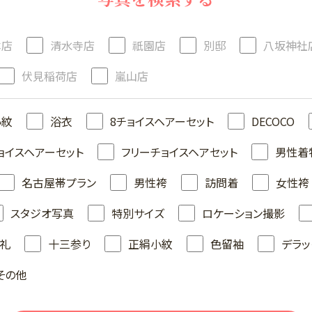
本店
清水寺店
祇園店
別邸
八坂神社
伏見稲荷店
嵐山店
小紋
浴衣
8チョイスヘアーセット
DECOCO
ョイスヘアーセット
フリーチョイスヘアセット
男性着
名古屋帯プラン
男性袴
訪問着
女性袴
スタジオ写真
特別サイズ
ロケーション撮影
礼
十三参り
正絹小紋
色留袖
デラッ
その他