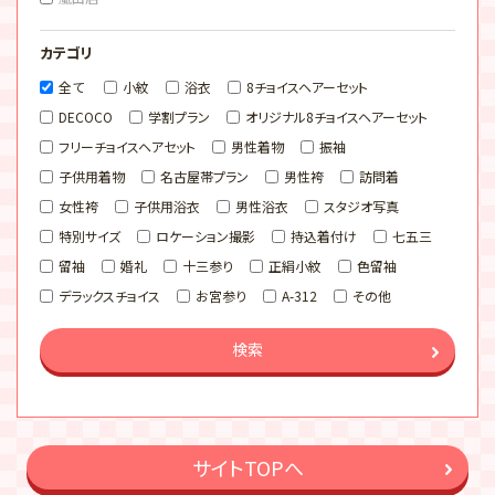
カテゴリ
全て
小紋
浴衣
8チョイスヘアーセット
DECOCO
学割プラン
オリジナル8チョイスヘアーセット
フリーチョイスヘアセット
男性着物
振袖
子供用着物
名古屋帯プラン
男性袴
訪問着
女性袴
子供用浴衣
男性浴衣
スタジオ写真
特別サイズ
ロケーション撮影
持込着付け
七五三
留袖
婚礼
十三参り
正絹小紋
色留袖
デラックスチョイス
お宮参り
A-312
その他
検索
サイトTOPへ