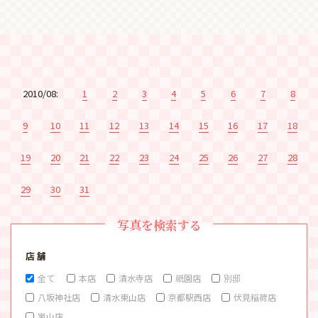
2010/08:
1
2
3
4
5
6
7
8
9
10
11
12
13
14
15
16
17
18
19
20
21
22
23
24
25
26
27
28
29
30
31
写真を検索する
店 舗
全て
本店
清水寺店
祇園店
別邸
八坂神社店
清水東山店
京都駅西店
伏見稲荷店
嵐山店