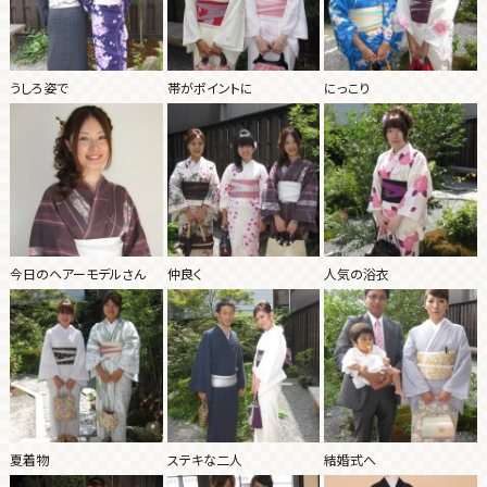
うしろ姿で
帯がポイントに
にっこり
今日のヘアーモデルさん
仲良く
人気の浴衣
夏着物
ステキな二人
結婚式へ