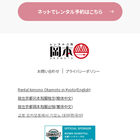
ネットでレンタル予約はこちら
お問い合わせ
プライバシーポリシー
Rental kimono Okamoto in Kyoto(English)
就在京都冈本和服租赁(簡体中文)
就在京都岡本和服出租(繁体中文)
교토 오카모토에서 기모노 대여(한국어)