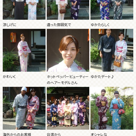
涼しげに
違った雰囲気で
ゆかたらしく
かわいく
ホットペッパービューティー
ゆかたデート♪
のヘアーモデルさん
海外からのお客様
台湾から
オシャレな