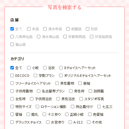
写真を検索する
店 舗
全て
本店
清水寺店
祇園店
別邸
八坂神社店
清水東山店
京都駅西店
伏見稲荷店
嵐山店
カテゴリ
全て
小紋
浴衣
8チョイスヘアーセット
DECOCO
学割プラン
オリジナル8チョイスヘアーセット
フリーチョイスヘアセット
男性着物
振袖
子供用着物
名古屋帯プラン
男性袴
訪問着
女性袴
子供用浴衣
男性浴衣
スタジオ写真
特別サイズ
ロケーション撮影
持込着付け
七五三
留袖
婚礼
十三参り
正絹小紋
色留袖
デラックスチョイス
お宮参り
A-312
その他