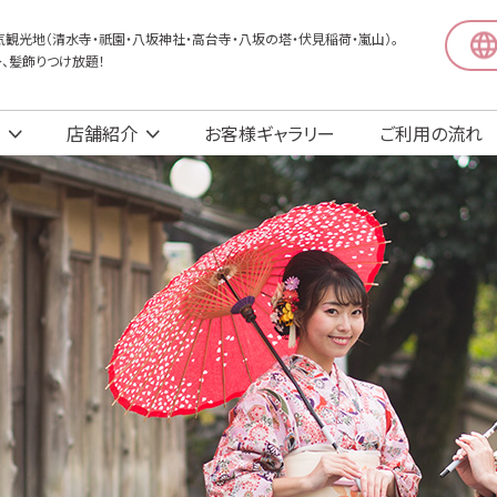
観光地（清水寺・祇園・八坂神社・高台寺・八坂の塔・伏見稲荷・嵐山）。
〜、髪飾りつけ放題！
店舗紹介
お客様ギャラリー
ご利用の流れ