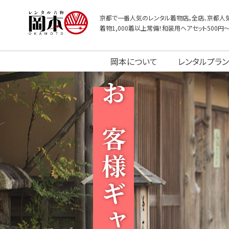
京都で一番人気のレンタル着物店。全店、京都人気
着物1,000着以上常備！和装用ヘアセット500円
岡本について
レンタルプラン
お客様ギャラリー