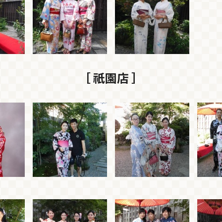
［ 祇園店 ］