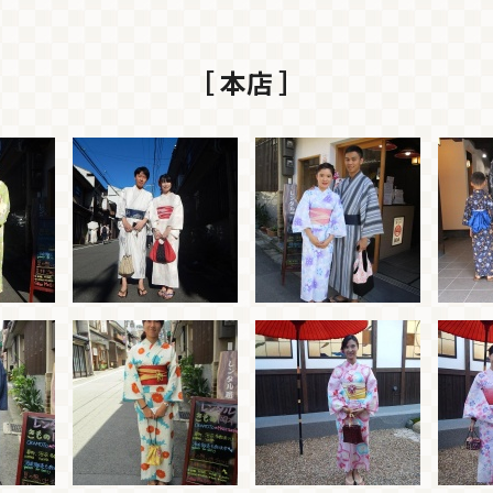
［ 本店 ］