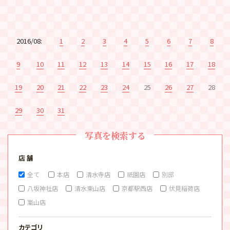
2016/08:
1
2
3
4
5
6
7
8
9
10
11
12
13
14
15
16
17
18
19
20
21
22
23
24
25
26
27
28
29
30
31
写真を検索する
店 舗
全て
本店
清水寺店
祇園店
別邸
八坂神社店
清水東山店
京都駅西店
伏見稲荷店
嵐山店
カテゴリ