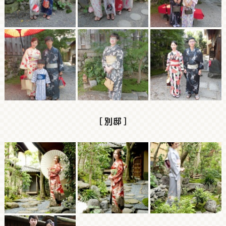
［ 別邸 ］