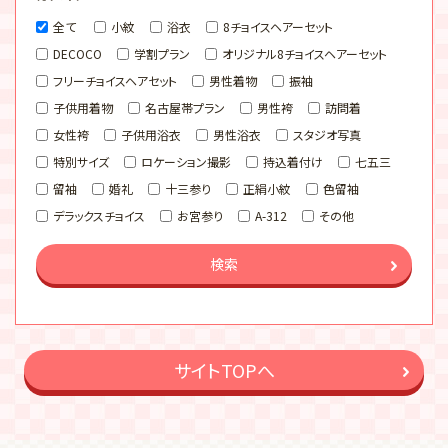
全て
小紋
浴衣
8チョイスヘアーセット
DECOCO
学割プラン
オリジナル8チョイスヘアーセット
フリーチョイスヘアセット
男性着物
振袖
子供用着物
名古屋帯プラン
男性袴
訪問着
女性袴
子供用浴衣
男性浴衣
スタジオ写真
特別サイズ
ロケーション撮影
持込着付け
七五三
留袖
婚礼
十三参り
正絹小紋
色留袖
デラックスチョイス
お宮参り
A-312
その他
検索
サイトTOPへ