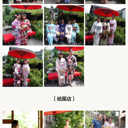
［ 祇園店 ］