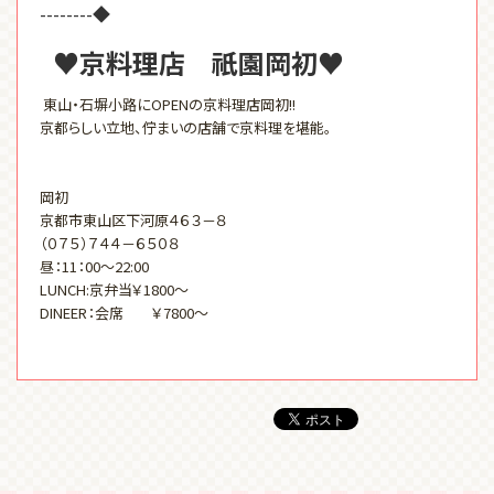
--------◆
♥京料理店 祇園岡初♥
東山・石塀小路にOPENの京料理店岡初!!
京都らしい立地、佇まいの店舗で京料理を堪能。
岡初
京都市東山区下河原４６３－８
（０７５）７４４－６５０８
昼：11：00～22:00
LUNCH:京弁当￥1800～
DINEER：会席 ￥7800～