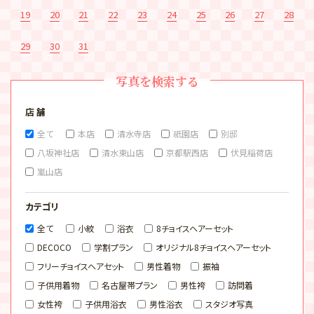
19
20
21
22
23
24
25
26
27
28
29
30
31
写真を検索する
店 舗
全て
本店
清水寺店
祇園店
別邸
八坂神社店
清水東山店
京都駅西店
伏見稲荷店
嵐山店
カテゴリ
全て
小紋
浴衣
8チョイスヘアーセット
DECOCO
学割プラン
オリジナル8チョイスヘアーセット
フリーチョイスヘアセット
男性着物
振袖
子供用着物
名古屋帯プラン
男性袴
訪問着
女性袴
子供用浴衣
男性浴衣
スタジオ写真