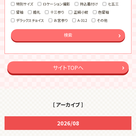
特別サイズ
ロケーション撮影
持込着付け
七五三
留袖
婚礼
十三参り
正絹小紋
色留袖
デラックスチョイス
お宮参り
A-312
その他
検索
サイトTOPへ
［ アーカイブ ］
2026/08