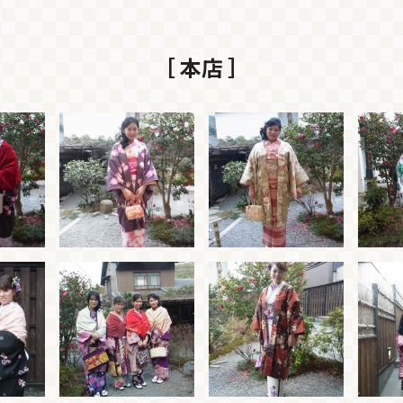
［ 本店 ］