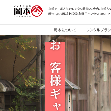
京都で一番人気のレンタル着物店。全店、京都人気
着物1,000着以上常備！和装用ヘアセット500円
岡本について
レンタルプラン
お客様ギャラリー