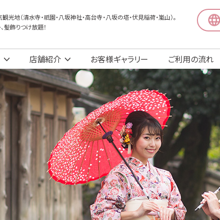
観光地（清水寺・祇園・八坂神社・高台寺・八坂の塔・伏見稲荷・嵐山）。
〜、髪飾りつけ放題！
店舗紹介
お客様ギャラリー
ご利用の流れ