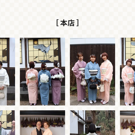
［ 本店 ］