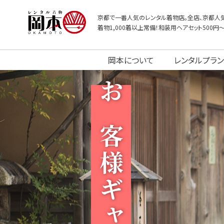
京都で一番人気のレンタル着物店。全店、京都人気
着物1,000着以上常備！和装用ヘアセット500円
岡本について
レンタルプラン
お客様ギャラリー