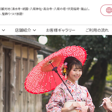
観光地（清水寺・祇園・八坂神社・高台寺・八坂の塔・伏見稲荷・嵐山）。
〜、髪飾りつけ放題！
店舗紹介
お客様ギャラリー
ご利用の流れ