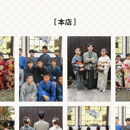
［ 本店 ］