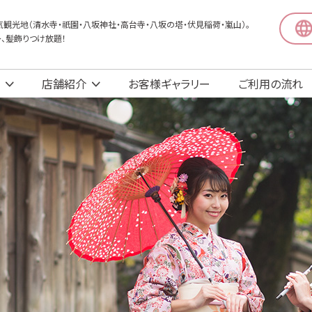
観光地（清水寺・祇園・八坂神社・高台寺・八坂の塔・伏見稲荷・嵐山）。
〜、髪飾りつけ放題！
店舗紹介
お客様ギャラリー
ご利用の流れ