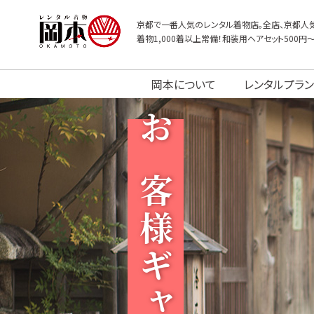
京都で一番人気のレンタル着物店。全店、京都人気
着物1,000着以上常備！和装用ヘアセット500円
岡本について
レンタルプラン
お客様ギャラリー