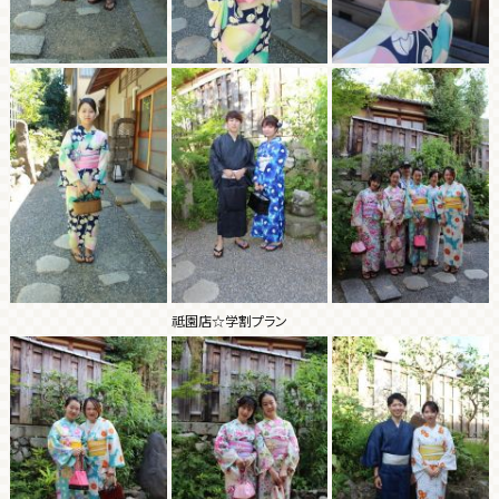
祗園店☆学割プラン