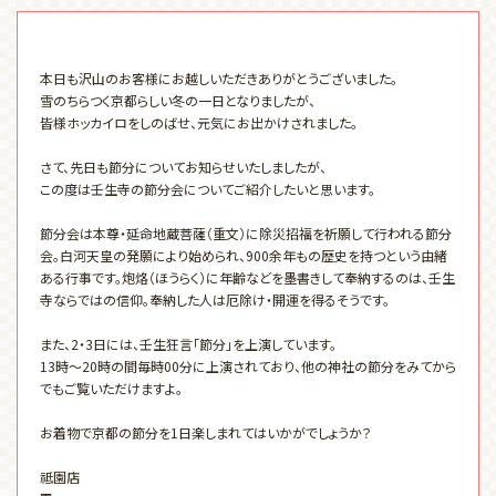
本日も沢山のお客様にお越しいただきありがとうございました。
雪のちらつく京都らしい冬の一日となりましたが、
皆様ホッカイロをしのばせ、元気にお出かけされました。
さて、先日も節分についてお知らせいたしましたが、
この度は壬生寺の節分会についてご紹介したいと思います。
節分会は本尊・延命地蔵菩薩（重文）に除災招福を祈願して行われる節分
会。白河天皇の発願により始められ、900余年もの歴史を持つという由緒
ある行事です。炮烙（ほうらく）に年齢などを墨書きして奉納するのは、壬生
寺ならではの信仰。奉納した人は厄除け・開運を得るそうです。
また、2・3日には、壬生狂言「節分」を上演しています。
13時～20時の間毎時00分に上演されており、他の神社の節分をみてから
でもご覧いただけますよ。
お着物で京都の節分を1日楽しまれてはいかがでしょうか？
祗園店