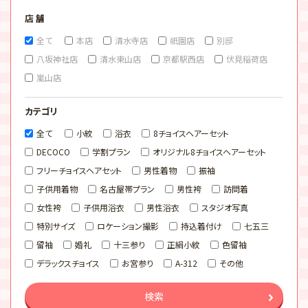
店 舗
全て
本店
清水寺店
祇園店
別邸
八坂神社店
清水東山店
京都駅西店
伏見稲荷店
嵐山店
カテゴリ
全て
小紋
浴衣
8チョイスヘアーセット
DECOCO
学割プラン
オリジナル8チョイスヘアーセット
フリーチョイスヘアセット
男性着物
振袖
子供用着物
名古屋帯プラン
男性袴
訪問着
女性袴
子供用浴衣
男性浴衣
スタジオ写真
特別サイズ
ロケーション撮影
持込着付け
七五三
留袖
婚礼
十三参り
正絹小紋
色留袖
デラックスチョイス
お宮参り
A-312
その他
検索