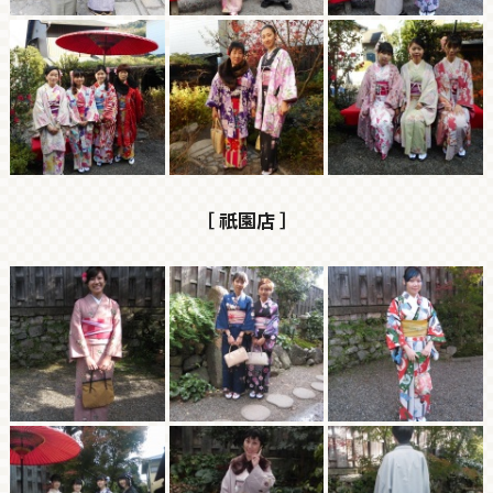
［ 祇園店 ］