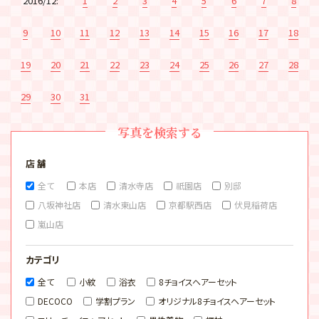
2016/12:
1
2
3
4
5
6
7
8
9
10
11
12
13
14
15
16
17
18
19
20
21
22
23
24
25
26
27
28
29
30
31
写真を検索する
店 舗
全て
本店
清水寺店
祇園店
別邸
八坂神社店
清水東山店
京都駅西店
伏見稲荷店
嵐山店
カテゴリ
全て
小紋
浴衣
8チョイスヘアーセット
DECOCO
学割プラン
オリジナル8チョイスヘアーセット