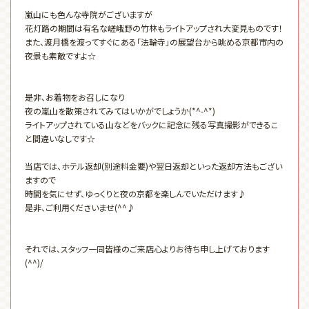
嵐山にも色んな寺院がございますが
花灯路の期間は有名な嵯峨野の竹林もライトアップされ大変見ものです！
また、渡月橋を渡ってすぐにある「法輪寺」の展望台から眺める京都市内の
夜景も素敵ですよ☆
是非、お着物をお召しになり
夜の嵐山を散策されてみてはいかがでしょうか(*^-^*)
ライトアップされている山などをバックに記念に残る写真撮影ができるこ
と間違いなしです☆
当店では、ホテル返却(別途料金要)や翌日返却といった返却方法もござい
ますので
時間を気にせず、ゆっくりと夜の京都を楽しんでいただけます♪
是非、ご利用くださいませ(^^♪
それでは、スタッフ一同皆様のご来店心よりお待ち申し上げております
(^^)/