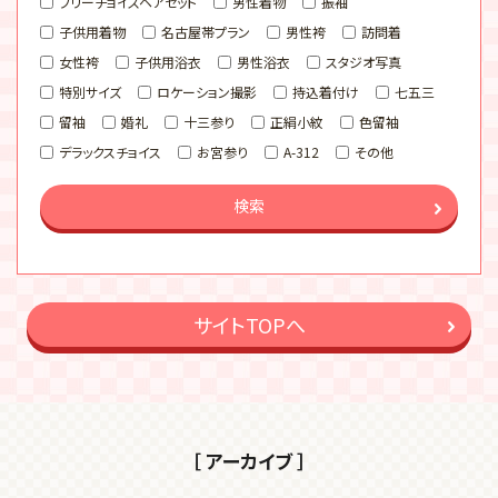
フリーチョイスヘアセット
男性着物
振袖
子供用着物
名古屋帯プラン
男性袴
訪問着
女性袴
子供用浴衣
男性浴衣
スタジオ写真
特別サイズ
ロケーション撮影
持込着付け
七五三
留袖
婚礼
十三参り
正絹小紋
色留袖
デラックスチョイス
お宮参り
A-312
その他
検索
サイトTOPへ
［ アーカイブ ］