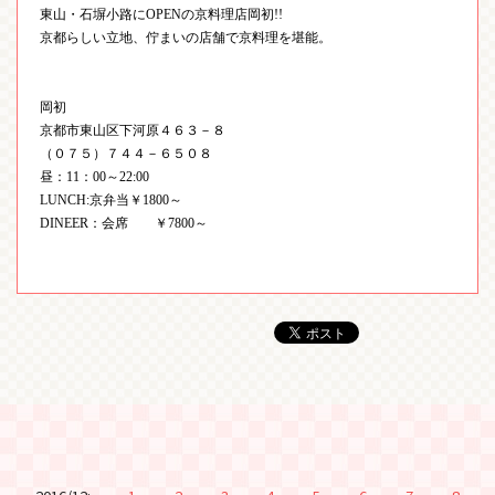
東山・石塀小路に
OPEN
の京料理店岡初
!!
京都らしい立地、佇まいの店舗で京料理を堪能。
岡初
京都市東山区下河原４６３－８
（０７５）７４４－６５０８
昼：
11
：
00
～
22:00
LUNCH:
京弁当￥
1800
～
DINEER
：会席 ￥
7800
～