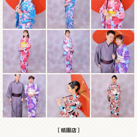
［ 祇園店 ］