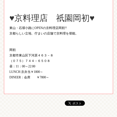
♥京料理店 祇園岡初♥
東山・石塀小路に
OPEN
の京料理店岡初
!!
京都らしい立地、佇まいの店舗で京料理を堪能。
岡初
京都市東山区下河原４６３－８
（０７５）７４４－６５０８
昼：
11
：
00
～
22:00
LUNCH:
京弁当￥
1800
～
DINEER
：会席 ￥
7800
～