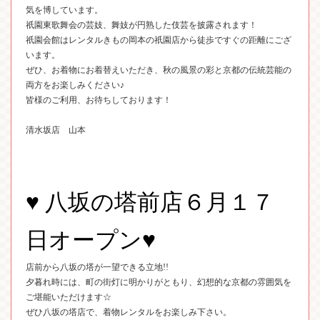
気を博しています。
祇園東歌舞会の芸妓、舞妓が円熟した伎芸を披露されます！
祇園会館はレンタルきもの岡本の祇園店から徒歩ですぐの距離にござ
います。
ぜひ、お着物にお着替えいただき、秋の風景の彩と京都の伝統芸能の
両方をお楽しみください♪
皆様のご利用、お待ちしております！
清水坂店 山本
♥
八坂の塔前店６月１７
日オープン♥
店前から八坂の塔が一望できる立地
!!
夕暮れ時には、町の街灯に明かりがともり、幻想的な京都の雰囲気を
ご堪能いただけます☆
ぜひ八坂の塔店で、着物レンタルをお楽しみ下さい。