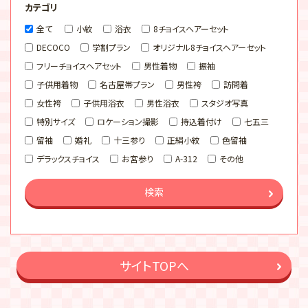
カテゴリ
全て
小紋
浴衣
8チョイスヘアーセット
DECOCO
学割プラン
オリジナル8チョイスヘアーセット
フリーチョイスヘアセット
男性着物
振袖
子供用着物
名古屋帯プラン
男性袴
訪問着
女性袴
子供用浴衣
男性浴衣
スタジオ写真
特別サイズ
ロケーション撮影
持込着付け
七五三
留袖
婚礼
十三参り
正絹小紋
色留袖
デラックスチョイス
お宮参り
A-312
その他
検索
サイトTOPへ