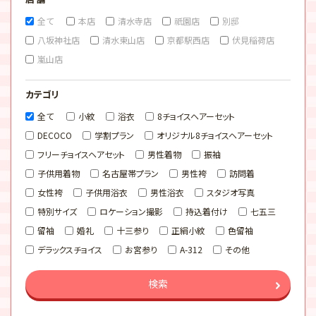
全て
本店
清水寺店
祇園店
別邸
八坂神社店
清水東山店
京都駅西店
伏見稲荷店
嵐山店
カテゴリ
全て
小紋
浴衣
8チョイスヘアーセット
DECOCO
学割プラン
オリジナル8チョイスヘアーセット
フリーチョイスヘアセット
男性着物
振袖
子供用着物
名古屋帯プラン
男性袴
訪問着
女性袴
子供用浴衣
男性浴衣
スタジオ写真
特別サイズ
ロケーション撮影
持込着付け
七五三
留袖
婚礼
十三参り
正絹小紋
色留袖
デラックスチョイス
お宮参り
A-312
その他
検索