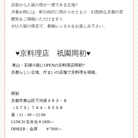
店前から八坂の塔が一望できる立地!!
夕暮れ時には、町の街灯に明かりがともり、幻想的な京都の雰
囲気をご堪能いただけます☆
ぜひ八坂の塔店で、着物レンタルをお楽しみ下さい。
♥京料理店 祇園岡初♥
東山・石塀小路にOPENの京料理店岡初!!
京都らしい立地、佇まいの店舗で京料理を堪能。
岡初
京都市東山区下河原４６３－８
（０７５）７４４－６５０８
昼：11：00～22:00
LUNCH:京弁当￥1800～
DINEER：会席 ￥7800～