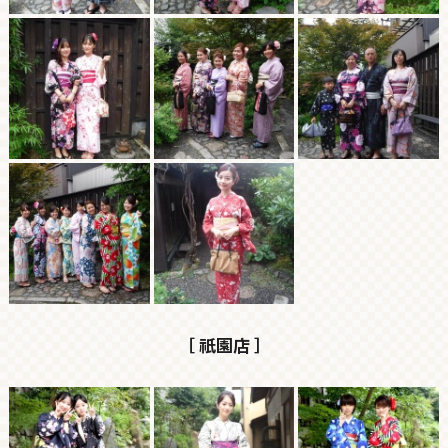
［ 祇園店 ］