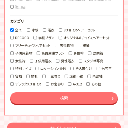
嵐山店
カテゴリ
全て
小紋
浴衣
8チョイスヘアーセット
DECOCO
学割プラン
オリジナル8チョイスヘアーセット
フリーチョイスヘアセット
男性着物
振袖
子供用着物
名古屋帯プラン
男性袴
訪問着
女性袴
子供用浴衣
男性浴衣
スタジオ写真
特別サイズ
ロケーション撮影
持込着付け
七五三
留袖
婚礼
十三参り
正絹小紋
色留袖
デラックスチョイス
お宮参り
A-312
その他
検索