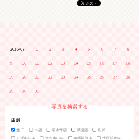
2016/07:
1
2
3
4
5
6
7
8
9
10
11
12
13
14
15
16
17
18
19
20
21
22
23
24
25
26
27
28
29
30
31
写真を検索する
店 舗
全て
本店
清水寺店
祇園店
別邸
八坂神社店
清水東山店
京都駅西店
伏見稲荷店