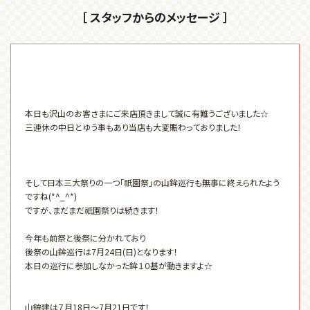
［ スタッフからのメッセージ ］
本日も沢山のお客さまにご来店頂きまして誠に有難うございました☆
三連休の中日とゆう事もあり当店も大変賑わっておりました！
そして日本三大祭りの一つ「祇園祭」の山鉾巡行も無事に終えられたよう
ですね(*^_^*)
ですが、まだまだ祇園祭りは続きます！
今年も前祭と後祭に分かれており
後祭の山鉾巡行は7月24日(日)となります！
本日の巡行に参加しなかった鉾１０基が動きますよ☆
山鉾建は７月18日～7月21日です！