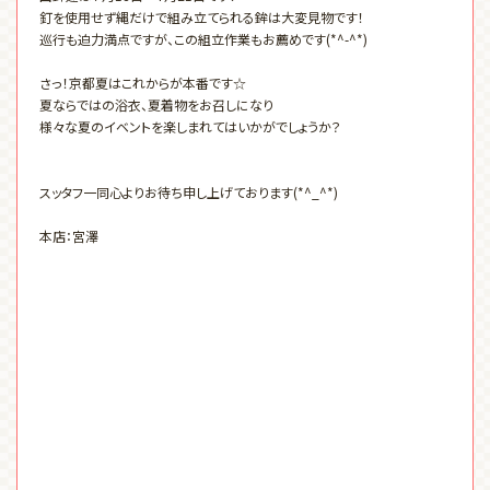
釘を使用せず縄だけで組み立てられる鉾は大変見物です！
巡行も迫力満点ですが、この組立作業もお薦めです(*^-^*)
さっ！京都夏はこれからが本番です☆
夏ならではの浴衣、夏着物をお召しになり
様々な夏のイベントを楽しまれてはいかがでしょうか？
スッタフ一同心よりお待ち申し上げております(*^_^*)
本店：宮澤