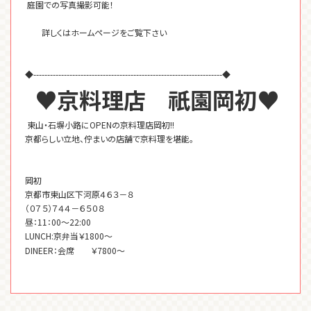
庭園での写真撮影可能！
詳しくはホームページをご覧下さい
◆--------------------------------------------------------------------◆
♥京料理店 祇園岡初♥
東山・石塀小路にOPENの京料理店岡初!!
京都らしい立地、佇まいの店舗で京料理を堪能。
岡初
京都市東山区下河原４６３－８
（０７５）７４４－６５０８
昼：11：00～22:00
LUNCH:京弁当￥1800～
DINEER：会席 ￥7800～