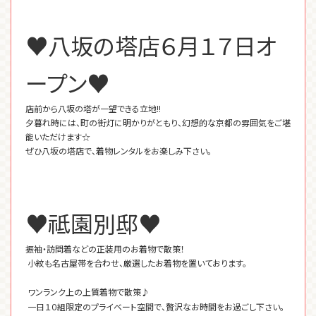
♥八坂の塔店６月１７日オ
ープン♥
店前から八坂の塔が一望できる立地!!
夕暮れ時には、町の街灯に明かりがともり、幻想的な京都の雰囲気をご堪
能いただけます☆
ぜひ八坂の塔店で、着物レンタルをお楽しみ下さい。
♥祗園別邸♥
振袖・訪問着などの正装用のお着物で散策！
小紋も名古屋帯を合わせ、厳選したお着物を置いております。
ワンランク上の上質着物で散策♪
一日１０組限定のプライベート空間で、贅沢なお時間をお過ごし下さい。