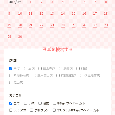
2016/06:
1
2
3
4
5
6
7
8
9
10
11
12
13
14
15
16
17
18
19
20
21
22
23
24
25
26
27
28
29
30
写真を検索する
店 舗
全て
本店
清水寺店
祇園店
別邸
八坂神社店
清水東山店
京都駅西店
伏見稲荷店
嵐山店
カテゴリ
全て
小紋
浴衣
8チョイスヘアーセット
DECOCO
学割プラン
オリジナル8チョイスヘアーセット