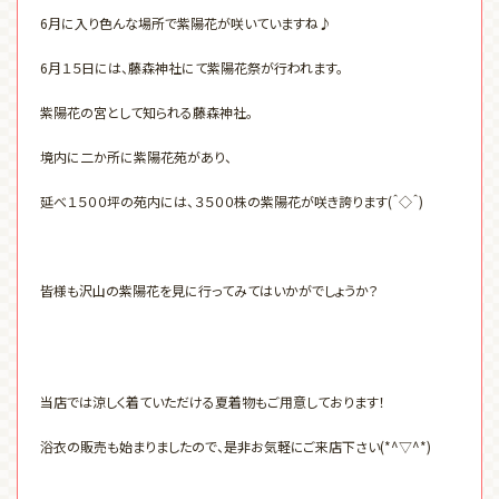
6月に入り色んな場所で紫陽花が咲いていますね♪
6月１５日には、藤森神社にて紫陽花祭が行われます。
紫陽花の宮として知られる藤森神社。
境内に二か所に紫陽花苑があり、
延べ１５００坪の苑内には、３５００株の紫陽花が咲き誇ります(＾◇＾)
皆様も沢山の紫陽花を見に行ってみてはいかがでしょうか？
当店では涼しく着ていただける夏着物もご用意しております！
浴衣の販売も始まりましたので、是非お気軽にご来店下さい(*^▽^*)