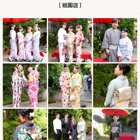
［ 祇園店 ］