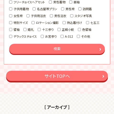
フリーチョイスヘアセット
男性着物
振袖
子供用着物
名古屋帯プラン
男性袴
訪問着
女性袴
子供用浴衣
男性浴衣
スタジオ写真
特別サイズ
ロケーション撮影
持込着付け
七五三
留袖
婚礼
十三参り
正絹小紋
色留袖
デラックスチョイス
お宮参り
A-312
その他
検索
サイトTOPへ
［ アーカイブ ］