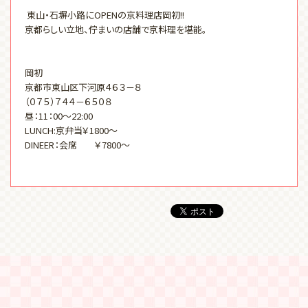
東山・石塀小路にOPENの京料理店岡初!!
京都らしい立地、佇まいの店舗で京料理を堪能。
岡初
京都市東山区下河原４６３－８
（０７５）７４４－６５０８
昼：11：00～22:00
LUNCH:京弁当￥1800～
DINEER：会席 ￥7800～