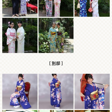
［ 別邸 ］