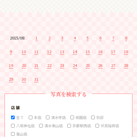
2015/08:
1
2
3
4
5
6
7
8
9
10
11
12
13
14
15
16
17
18
19
20
21
22
23
24
25
26
27
28
29
30
31
写真を検索する
店 舗
全て
本店
清水寺店
祇園店
別邸
八坂神社店
清水東山店
京都駅西店
伏見稲荷店
嵐山店