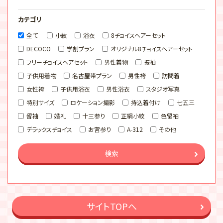
カテゴリ
全て
小紋
浴衣
8チョイスヘアーセット
DECOCO
学割プラン
オリジナル8チョイスヘアーセット
フリーチョイスヘアセット
男性着物
振袖
子供用着物
名古屋帯プラン
男性袴
訪問着
女性袴
子供用浴衣
男性浴衣
スタジオ写真
特別サイズ
ロケーション撮影
持込着付け
七五三
留袖
婚礼
十三参り
正絹小紋
色留袖
デラックスチョイス
お宮参り
A-312
その他
検索
サイトTOPへ