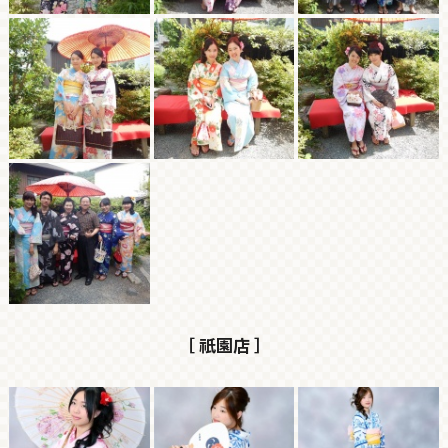
［ 祇園店 ］