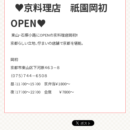
♥京料理店 祇園岡初
OPEN♥
東山・石塀小路にOPENの京料理店岡初!!
京都らしい立地、佇まいの店舗で京都を堪能。
岡初
京都市東山区下河原４６３－８
（０７５）７４４－６５０８
昼：11：00～15：00 京弁当￥1800～
夜：17：00～22：00 会席 ￥7800～