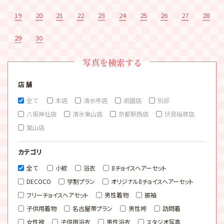
19
20
21
22
23
24
25
26
27
28
29
30
写真を検索する
店 舗
全て
本店
清水寺店
祇園店
別邸
八坂神社店
清水東山店
京都駅西店
伏見稲荷店
嵐山店
カテゴリ
全て
小紋
浴衣
8チョイスヘアーセット
DECOCO
学割プラン
オリジナル8チョイスヘアーセット
フリーチョイスヘアセット
男性着物
振袖
子供用着物
名古屋帯プラン
男性袴
訪問着
女性袴
子供用浴衣
男性浴衣
スタジオ写真