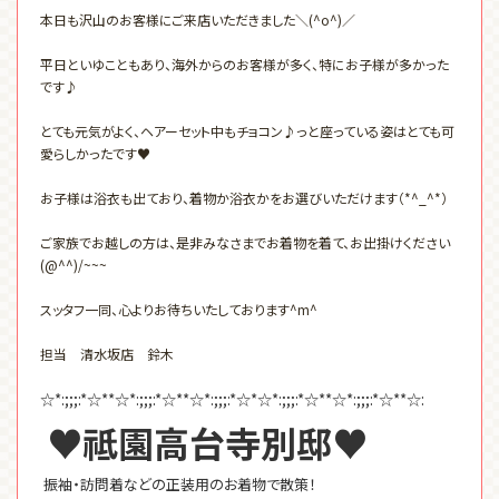
本日も沢山のお客様にご来店いただきました＼(^o^)／
平日といゆこともあり、海外からのお客様が多く、特にお子様が多かった
です♪
とても元気がよく、ヘアーセット中もチョコン♪っと座っている姿はとても可
愛らしかったです♥
お子様は浴衣も出ており、着物か浴衣かをお選びいただけます（*^_^*）
ご家族でお越しの方は、是非みなさまでお着物を着て、お出掛けください
(@^^)/~~~
スッタフ一同、心よりお待ちいたしております^m^
担当 清水坂店 鈴木
☆*:;;;:*☆**☆*:;;;:*☆**☆*:;;;:*☆*☆*:;;;:*☆**☆*:;;;:*☆**☆:
♥祗園高台寺別邸♥
振袖・訪問着などの正装用のお着物で散策！