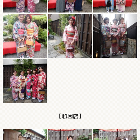
［ 祇園店 ］