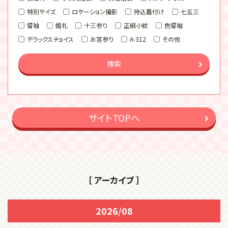
特別サイズ
ロケーション撮影
持込着付け
七五三
留袖
婚礼
十三参り
正絹小紋
色留袖
デラックスチョイス
お宮参り
A-312
その他
検索
サイトTOPへ
［ アーカイブ ］
2026/08