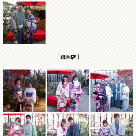
［ 祇園店 ］