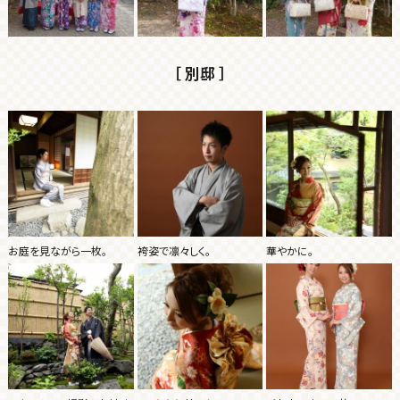
［ 別邸 ］
お庭を見ながら一枚。
袴姿で凛々しく。
華やかに。