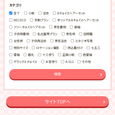
カテゴリ
全て
小紋
浴衣
8チョイスヘアーセット
DECOCO
学割プラン
オリジナル8チョイスヘアーセット
フリーチョイスヘアセット
男性着物
振袖
子供用着物
名古屋帯プラン
男性袴
訪問着
女性袴
子供用浴衣
男性浴衣
スタジオ写真
特別サイズ
ロケーション撮影
持込着付け
七五三
留袖
婚礼
十三参り
正絹小紋
色留袖
デラックスチョイス
お宮参り
A-312
その他
検索
サイトTOPへ