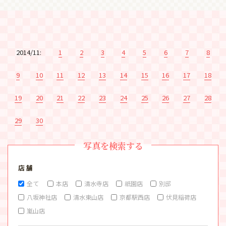
2014/11:
1
2
3
4
5
6
7
8
9
10
11
12
13
14
15
16
17
18
19
20
21
22
23
24
25
26
27
28
29
30
写真を検索する
店 舗
全て
本店
清水寺店
祇園店
別邸
八坂神社店
清水東山店
京都駅西店
伏見稲荷店
嵐山店