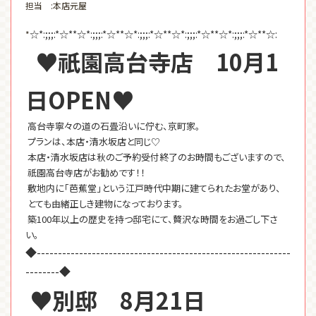
担当 :本店元屋
☆*:;;;:*☆**☆*:;;;:*☆**☆*:;;;:*☆**☆*:;;;:*☆**☆*:;;;:*☆**☆:
*
♥祇園高台寺店 10月1
日OPEN♥
高台寺寧々の道の石畳沿いに佇む、京町家。
プランは、本店・清水坂店と同じ♡
本店・清水坂店は秋のご予約受付終了のお時間もございますので、
祇園高台寺店がお勧めです！！
敷地内に「芭蕉堂」という江戸時代中期に建てられたお堂があり、
とても由緒正しき建物になっております。
築100年以上の歴史を持つ邸宅にて、贅沢な時間をお過ごし下さ
い。
◆------------------------------------------------------------
--------◆
♥別邸 8月21日