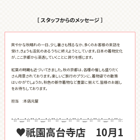
［ スタッフからのメッセージ ］
爽やかな秋晴れの一日、少し暑さも残るなか、多くのお客様の来訪を
受け、きょうも活気のあるうちに終えようとしています。日本の着物文化
が、ここ京都から浸透していくことに誇りを感じます。
紅葉の時期も近づいてきました。秋の京都は、各種の催しも盛りだく
さん用意されております。楽しいご旅行のプランに、着物姿での散策
はいかがでしょうか。秋色の新作着物など豊富に揃えて、皆様のお越し
をお待ちしております。
担当 :本店元屋
*
☆*:;;;:*☆**☆*:;;;:*☆**☆*:;;;:*☆**☆*:;;;:*☆**☆*:;;;:*☆**☆:
♥祇園高台寺店 10月1