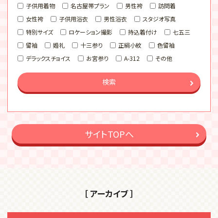
子供用着物
名古屋帯プラン
男性袴
訪問着
女性袴
子供用浴衣
男性浴衣
スタジオ写真
特別サイズ
ロケーション撮影
持込着付け
七五三
留袖
婚礼
十三参り
正絹小紋
色留袖
デラックスチョイス
お宮参り
A-312
その他
検索
サイトTOPへ
［ アーカイブ ］