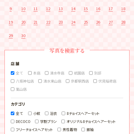
9
10
11
12
13
14
15
16
17
18
19
20
21
22
23
24
25
26
27
28
29
30
写真を検索する
店 舗
全て
本店
清水寺店
祇園店
別邸
八坂神社店
清水東山店
京都駅西店
伏見稲荷店
嵐山店
カテゴリ
全て
小紋
浴衣
8チョイスヘアーセット
DECOCO
学割プラン
オリジナル8チョイスヘアーセット
フリーチョイスヘアセット
男性着物
振袖