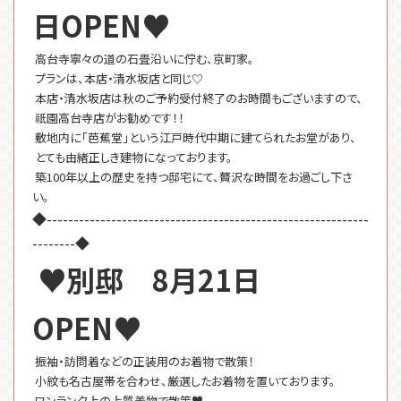
日OPEN♥
高台寺寧々の道の石畳沿いに佇む、京町家。
プランは、本店・清水坂店と同じ♡
本店・清水坂店は秋のご予約受付終了のお時間もございますので、
祇園高台寺店がお勧めです！！
敷地内に「芭蕉堂」という江戸時代中期に建てられたお堂があり、
とても由緒正しき建物になっております。
築100年以上の歴史を持つ邸宅にて、贅沢な時間をお過ごし下さ
い。
◆------------------------------------------------------------
--------◆
♥別邸 8月21日
OPEN♥
振袖・訪問着などの正装用のお着物で散策！
小紋も名古屋帯を合わせ、厳選したお着物を置いております。
ワンランク上の上質着物で散策♥