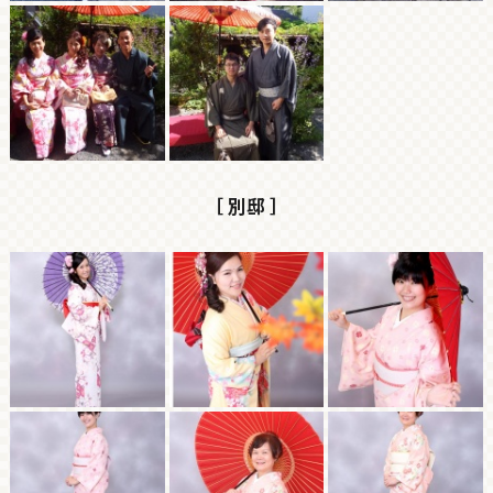
［ 別邸 ］