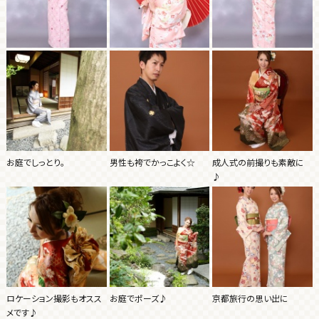
お庭でしっとり。
男性も袴でかっこよく☆
成人式の前撮りも素敵に
♪
ロケーション撮影もオスス
お庭でポーズ♪
京都旅行の思い出に
メです♪