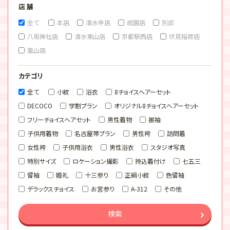
店 舗
全て
本店
清水寺店
祇園店
別邸
八坂神社店
清水東山店
京都駅西店
伏見稲荷店
嵐山店
カテゴリ
全て
小紋
浴衣
8チョイスヘアーセット
DECOCO
学割プラン
オリジナル8チョイスヘアーセット
フリーチョイスヘアセット
男性着物
振袖
子供用着物
名古屋帯プラン
男性袴
訪問着
女性袴
子供用浴衣
男性浴衣
スタジオ写真
特別サイズ
ロケーション撮影
持込着付け
七五三
留袖
婚礼
十三参り
正絹小紋
色留袖
デラックスチョイス
お宮参り
A-312
その他
検索