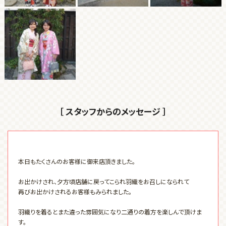
［ スタッフからのメッセージ ］
本日もたくさんのお客様に御来店頂きました。
お出かけされ、夕方頃店舗に戻ってこられ羽織をお召しになられて
再びお出かけされるお客様もみられました。
羽織りを着るとまた違った雰囲気になり二通りの着方を楽しんで頂けま
す。