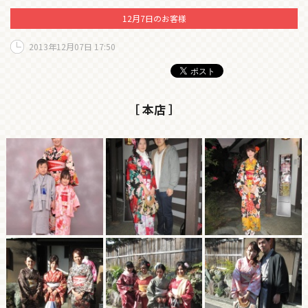
12月7日のお客様
2013年12月07日 17:50
［ 本店 ］