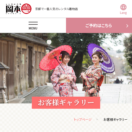
京都で一番人気のレンタル着物店
Lang
ご予約はこちら
MENU
お客様ギャラリー
トップページ
お客様ギャラリー