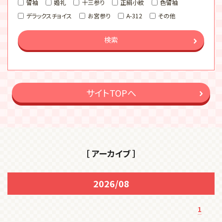
留袖
婚礼
十三参り
正絹小紋
色留袖
デラックスチョイス
お宮参り
A-312
その他
検索
サイトTOPへ
［ アーカイブ ］
2026/08
1