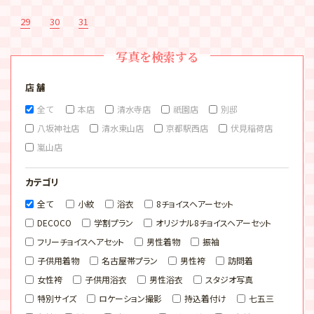
29
30
31
写真を検索する
店 舗
全て
本店
清水寺店
祇園店
別邸
八坂神社店
清水東山店
京都駅西店
伏見稲荷店
嵐山店
カテゴリ
全て
小紋
浴衣
8チョイスヘアーセット
DECOCO
学割プラン
オリジナル8チョイスヘアーセット
フリーチョイスヘアセット
男性着物
振袖
子供用着物
名古屋帯プラン
男性袴
訪問着
女性袴
子供用浴衣
男性浴衣
スタジオ写真
特別サイズ
ロケーション撮影
持込着付け
七五三