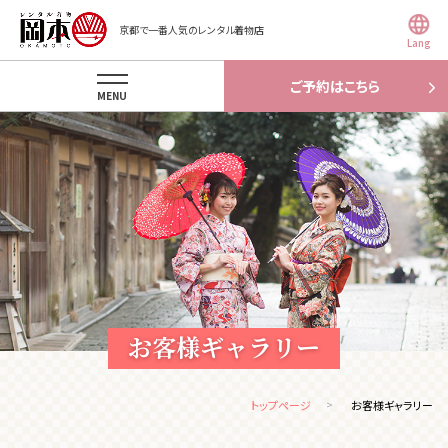
京都で一番人気のレンタル着物店
Lang
ご予約はこちら
MENU
お客様ギャラリー
トップページ
お客様ギャラリー