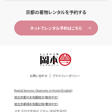
京都の着物レンタルを予約する
ネットでレンタル予約はこちら
お問い合わせ
プライバシーポリシー
Rental kimono Okamoto in Kyoto(English)
就在京都冈本和服租赁(簡体中文)
就在京都岡本和服出租(繁体中文)
교토 오카모토에서 기모노 대여(한국어)