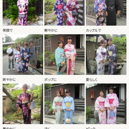
笑顔で
鮮やかに
カップルで
爽やかに
ポップに
夏らしく
華やかに
淡く
ピンク