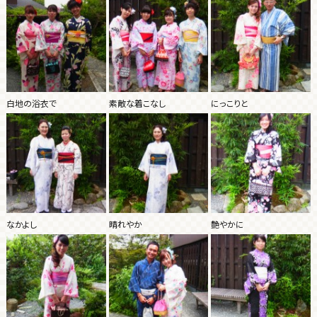
白地の浴衣で
素敵な着こなし
にっこりと
なかよし
晴れやか
艶やかに