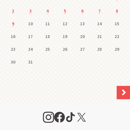
2
3
4
5
6
7
8
9
10
11
12
13
14
15
16
17
18
19
20
21
22
23
24
25
26
27
28
29
30
31