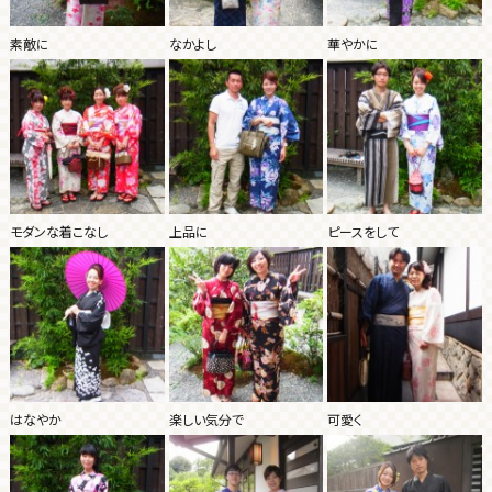
素敵に
なかよし
華やかに
モダンな着こなし
上品に
ピースをして
はなやか
楽しい気分で
可愛く