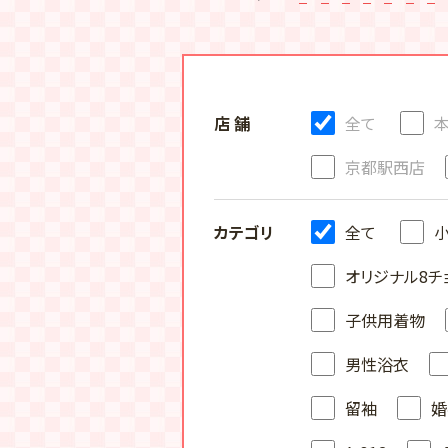
店 舗
全て
京都駅西店
カテゴリ
全て
オリジナル8チ
子供用着物
男性浴衣
留袖
婚