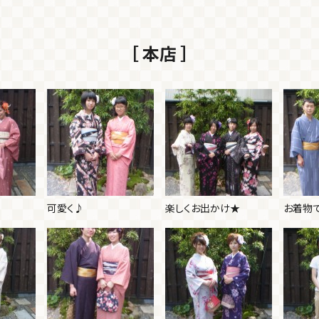
［ 本店 ］
可愛く♪
楽しくお出かけ★
お着物