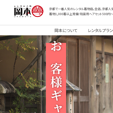
京都で一番人気のレンタル着物店。全店、京都人気
着物1,000着以上常備！和装用ヘアセット500円
岡本について
レンタルプラン
お客様ギャラリー