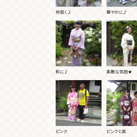
仲良く♪
華やかに♪
粋に♪
素敵な笑顔★
ピンク
ピンクと紫