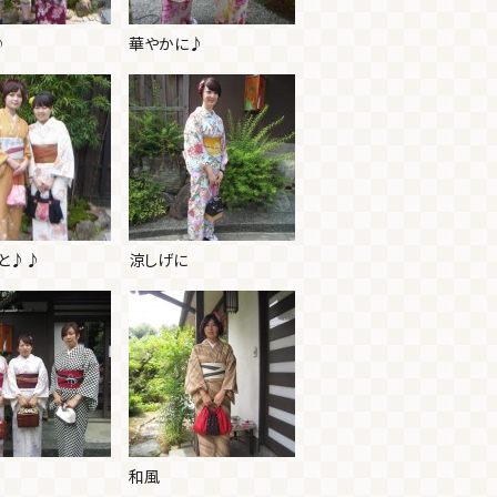
♪
華やかに♪
と♪♪
涼しげに
和風