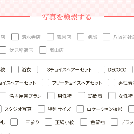
写真を検索する
本店
清水寺店
祇園店
別邸
八坂神社
伏見稲荷店
嵐山店
小紋
浴衣
8チョイスヘアーセット
DECOCO
ョイスヘアーセット
フリーチョイスヘアセット
男性着
名古屋帯プラン
男性袴
訪問着
女性袴
スタジオ写真
特別サイズ
ロケーション撮影
礼
十三参り
正絹小紋
色留袖
デラッ