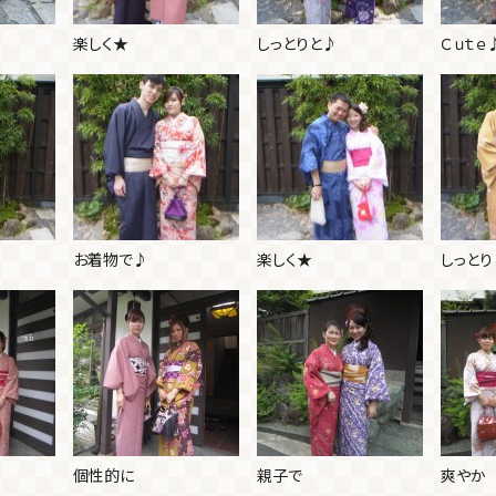
楽しく★
しっとりと♪
Ｃｕｔｅ
お着物で♪
楽しく★
しっとり
個性的に
親子で
爽やか