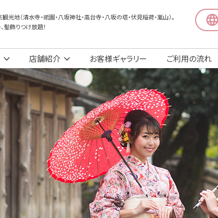
観光地（清水寺・祇園・八坂神社・高台寺・八坂の塔・伏見稲荷・嵐山）。
〜、髪飾りつけ放題！
店舗紹介
お客様ギャラリー
ご利用の流れ