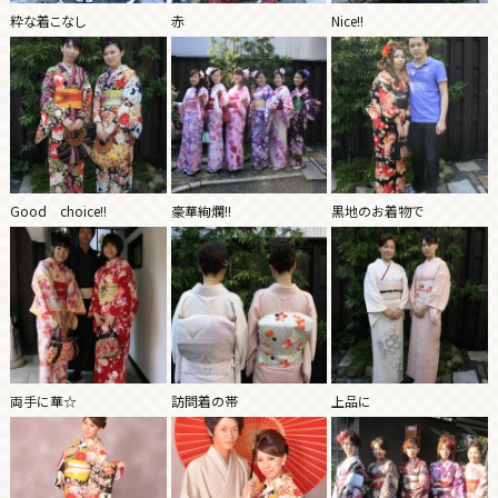
粋な着こなし
赤
Nice!!
Good choice!!
豪華絢爛!!
黒地のお着物で
両手に華☆
訪問着の帯
上品に