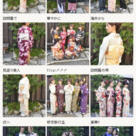
訪問着で
華やかに
海外から
見返り美人
ﾃﾝｼｮﾝ↗↗↗
訪問着の帯
式へ
修学旅行生
豪華!!