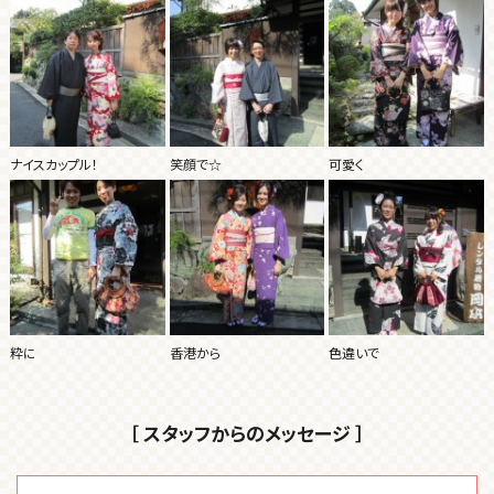
ナイスカップル！
笑顔で☆
可愛く
粋に
香港から
色違いで
［ スタッフからのメッセージ ］