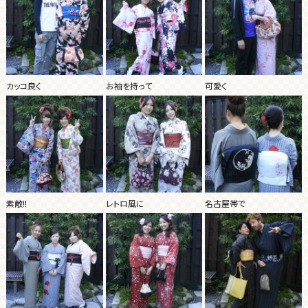
カッコ良く
お袖を持って
可愛く
素敵!!
レトロ風に
名古屋帯で