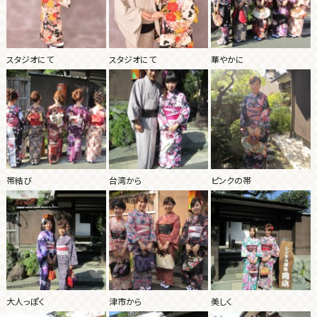
スタジオにて
スタジオにて
華やかに
帯結び
台湾から
ピンクの帯
大人っぽく
津市から
美しく