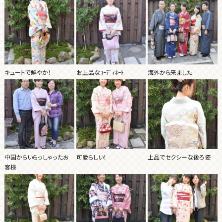
キュートで鮮やか！
お上品なｺｰﾃﾞｨﾈｰﾄ
海外から来ました
中国からいらっしゃったお
可愛らしい！
上品でセクシーな後ろ姿
客様