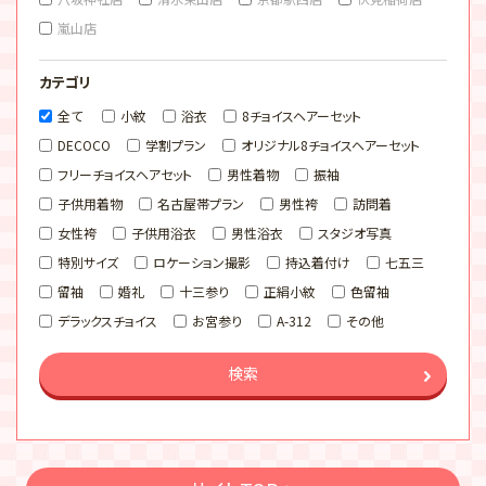
嵐山店
カテゴリ
全て
小紋
浴衣
8チョイスヘアーセット
DECOCO
学割プラン
オリジナル8チョイスヘアーセット
フリーチョイスヘアセット
男性着物
振袖
子供用着物
名古屋帯プラン
男性袴
訪問着
女性袴
子供用浴衣
男性浴衣
スタジオ写真
特別サイズ
ロケーション撮影
持込着付け
七五三
留袖
婚礼
十三参り
正絹小紋
色留袖
デラックスチョイス
お宮参り
A-312
その他
検索