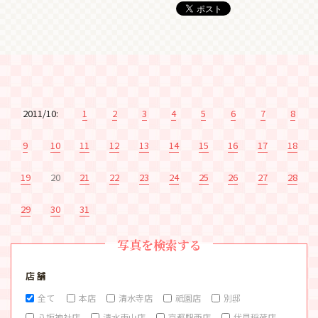
2011/10:
1
2
3
4
5
6
7
8
9
10
11
12
13
14
15
16
17
18
19
20
21
22
23
24
25
26
27
28
29
30
31
写真を検索する
店 舗
全て
本店
清水寺店
祇園店
別邸
八坂神社店
清水東山店
京都駅西店
伏見稲荷店