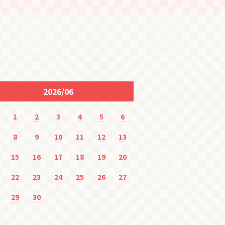
2026/06
20
1
2
3
4
5
6
8
9
10
11
12
13
15
16
17
18
19
20
22
23
24
25
26
27
29
30