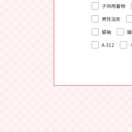
子供用着物
男性浴衣
留袖
婚
A-312