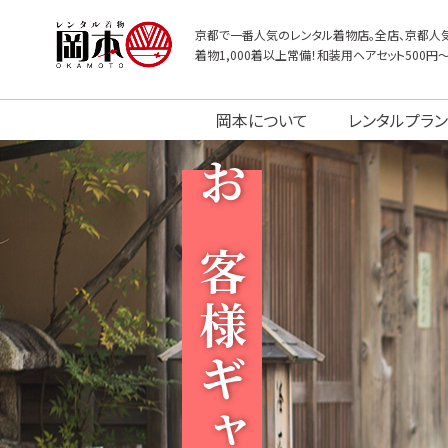
京都で一番人気のレンタル着物店。全店、京都人気
着物1,000着以上常備！和装用ヘアセット500円
岡本について
レンタルプラン
お客様ギャラリー