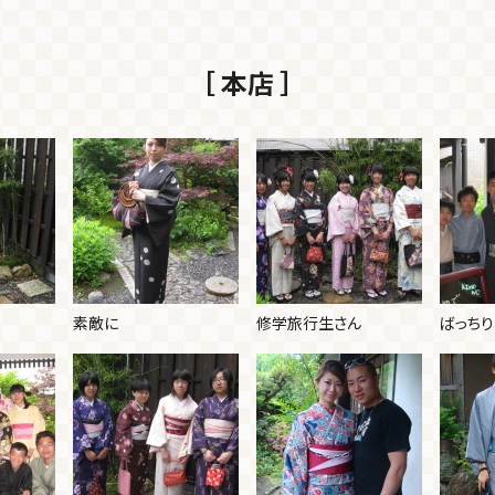
［ 本店 ］
素敵に
修学旅行生さん
ばっちり