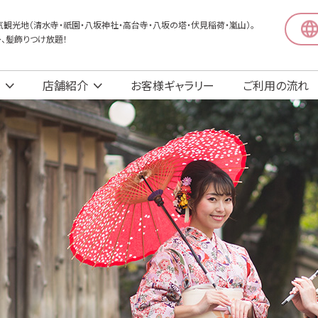
観光地（清水寺・祇園・八坂神社・高台寺・八坂の塔・伏見稲荷・嵐山）。
〜、髪飾りつけ放題！
店舗紹介
お客様ギャラリー
ご利用の流れ