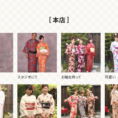
［ 本店 ］
スタジオにて
お袖を持って
可愛い