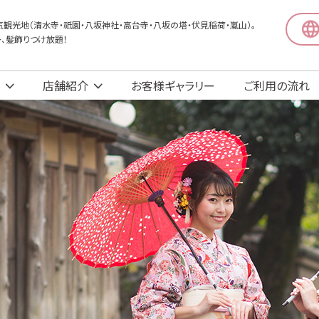
観光地（清水寺・祇園・八坂神社・高台寺・八坂の塔・伏見稲荷・嵐山）。
〜、髪飾りつけ放題！
店舗紹介
お客様ギャラリー
ご利用の流れ