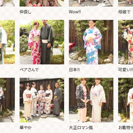
仲良し
Wow!!
母娘で
ペアさんで
日本!!
可愛い!!
華やか
大正ロマン風
お着物