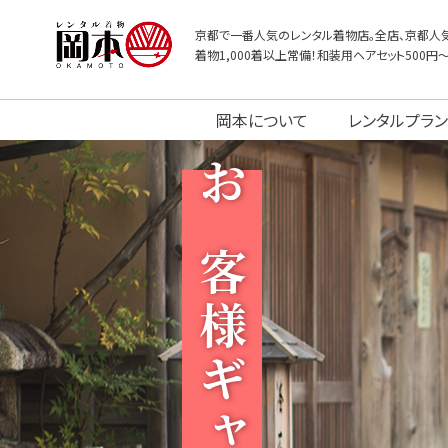
京都で一番人気のレンタル着物店。全店、京都人気
着物1,000着以上常備！和装用ヘアセット500円
岡本について
レンタルプラン
お客様ギャラリー