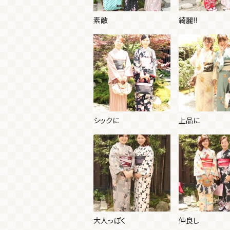
素敵
綺麗!!
シックに
上品に
大人っぽく
仲良し