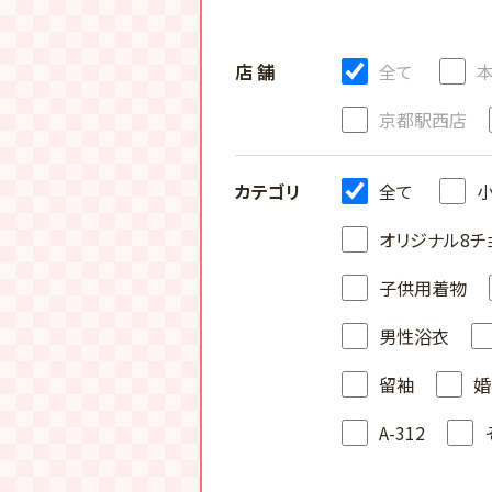
店 舗
全て
京都駅西店
カテゴリ
全て
オリジナル8チ
子供用着物
男性浴衣
留袖
婚
A-312