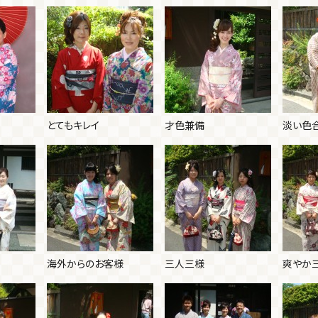
とてもキレイ
才色兼備
淡い色
海外からのお客様
三人三様
爽やか