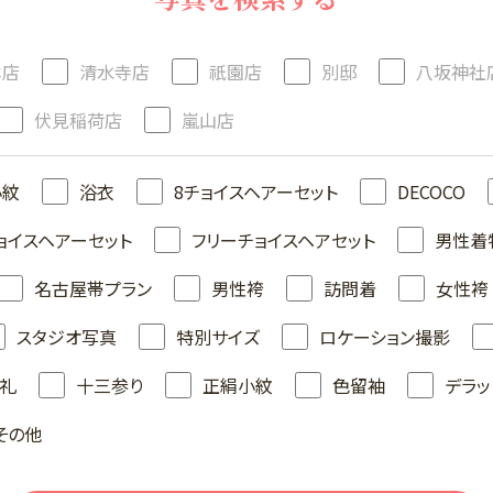
本店
清水寺店
祇園店
別邸
八坂神社
伏見稲荷店
嵐山店
小紋
浴衣
8チョイスヘアーセット
DECOCO
ョイスヘアーセット
フリーチョイスヘアセット
男性着
名古屋帯プラン
男性袴
訪問着
女性袴
スタジオ写真
特別サイズ
ロケーション撮影
礼
十三参り
正絹小紋
色留袖
デラッ
その他