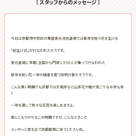
［ スタッフからのメッセージ ］
今日は京都市中京区の華道家元池坊道場では新年を祝う花を生ける
「初生け式」が行なわれたそうです。
家元道場に早朝、全国から門弟１３５０人が集って行なわれた
新年を祝い花一年の精進を誓う恒例行事だそうです。
こんな寒い時期でも京都では天竜寺など山茶花や椿が見ごろなお寺も多
く
一年を通して色々な花見を楽しめますよ。
家にこもりがちなこの時期ですが、こんなときこそ
えいやっと家を出て京都散策に来てくださいね。