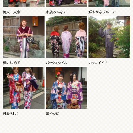
美人三人衆
家族みんなで
鮮やかなブルーで
粋に決めて
バックスタイル
カッコイイ！！
可愛らしく
華やかに