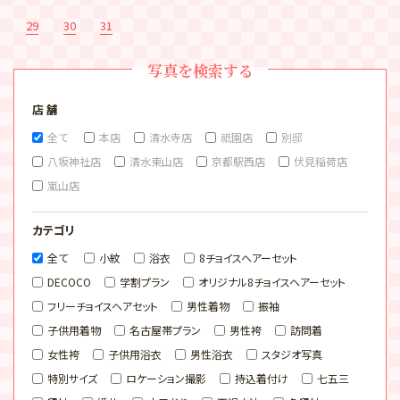
29
30
31
写真を検索する
店 舗
全て
本店
清水寺店
祇園店
別邸
八坂神社店
清水東山店
京都駅西店
伏見稲荷店
嵐山店
カテゴリ
全て
小紋
浴衣
8チョイスヘアーセット
DECOCO
学割プラン
オリジナル8チョイスヘアーセット
フリーチョイスヘアセット
男性着物
振袖
子供用着物
名古屋帯プラン
男性袴
訪問着
女性袴
子供用浴衣
男性浴衣
スタジオ写真
特別サイズ
ロケーション撮影
持込着付け
七五三