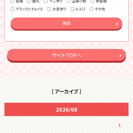
留袖
婚礼
十三参り
正絹小紋
色留袖
デラックスチョイス
お宮参り
A-312
その他
検索
サイトTOPへ
［ アーカイブ ］
2026/08
1