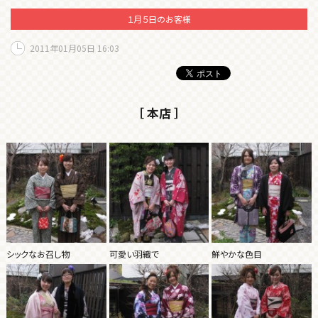
１月５日のお客様
2011年01月05日 16:03
［ 本店 ］
シックなお召し物
可愛い羽織で
鮮やかな色目