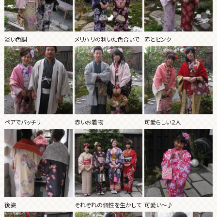
淡い色調
メリハリの利いた色合いで
赤とピンク
ペアでバッチリ
赤いお着物
可愛らしい２人
後姿
それぞれの個性を生かして
可愛い～♪