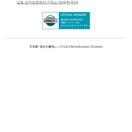
교토 오카모토에서 기모노 대여(한국어)
©
京都・清水の着物レンタルならRentalkimono Okamoto