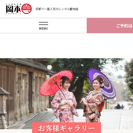
Warning
: implode(): Invalid arguments passed in
京都で一番人気のレンタル着物店
/home/okamotokyoto/okamotokyoto.xsrv.jp/app/template/gal
on line
87
ご予約は
MENU
お客様ギャラリー