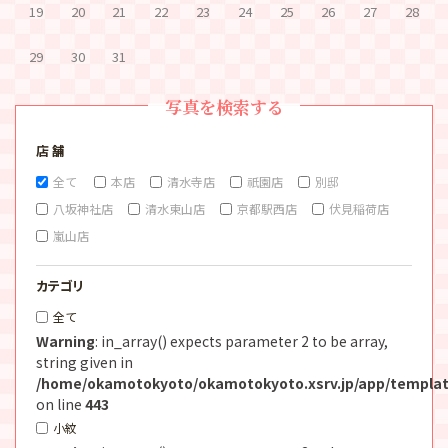
19
20
21
22
23
24
25
26
27
28
29
30
31
写真を検索する
店 舗
全て
本店
清水寺店
祇園店
別邸
八坂神社店
清水東山店
京都駅西店
伏見稲荷店
嵐山店
カテゴリ
全て
Warning
: in_array() expects parameter 2 to be array,
string given in
/home/okamotokyoto/okamotokyoto.xsrv.jp/app/templat
on line
443
小紋