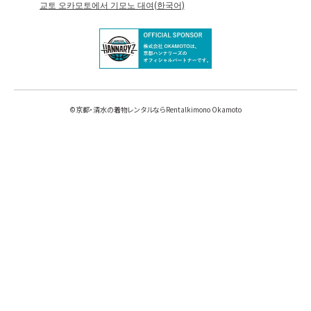
교토 오카모토에서 기모노 대여(한국어)
©
京都・清水の着物レンタルならRentalkimono Okamoto