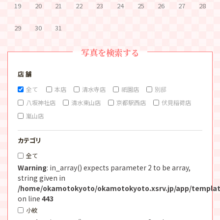
19
20
21
22
23
24
25
26
27
28
29
30
31
写真を検索する
店 舗
全て
本店
清水寺店
祇園店
別邸
八坂神社店
清水東山店
京都駅西店
伏見稲荷店
嵐山店
カテゴリ
全て
Warning
: in_array() expects parameter 2 to be array,
string given in
/home/okamotokyoto/okamotokyoto.xsrv.jp/app/templat
on line
443
小紋