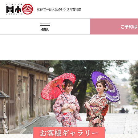
Warning
: implode(): Invalid arguments passed in
京都で一番人気のレンタル着物店
/home/okamotokyoto/okamotokyoto.xsrv.jp/app/template/gal
on line
87
ご予約は
MENU
お客様ギャラリー