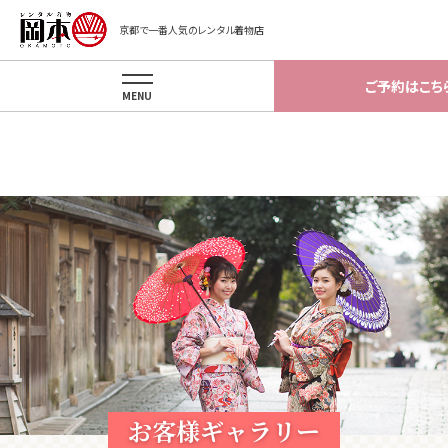
Warning
: Invalid argument supplied for foreach() in
京都で一番人気のレンタル着物店
/home/okamotokyoto/okamotokyoto.xsrv.jp/app/template/gal
on line
81
ご予約はこち
MENU
お客様ギャラリー