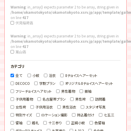
Warning
: in_array() expects parameter 2 to be array, string given in
/home/okamotokyoto/okamotokyoto.xsrv.jp/app/template/galle
on line
417
伏見稲荷店
Warning
: in_array() expects parameter 2 to be array, string given in
/home/okamotokyoto/okamotokyoto.xsrv.jp/app/template/galle
on line
417
嵐山店
カテゴリ
全て
小紋
浴衣
8チョイスヘアーセット
DECOCO
学割プラン
オリジナル8チョイスヘアーセット
フリーチョイスヘアセット
男性着物
振袖
子供用着物
名古屋帯プラン
男性袴
訪問着
女性袴
子供用浴衣
男性浴衣
スタジオ写真
特別サイズ
ロケーション撮影
持込着付け
七五三
留袖
婚礼
十三参り
正絹小紋
色留袖
デラックスチョイス
お宮参り
A-312
その他