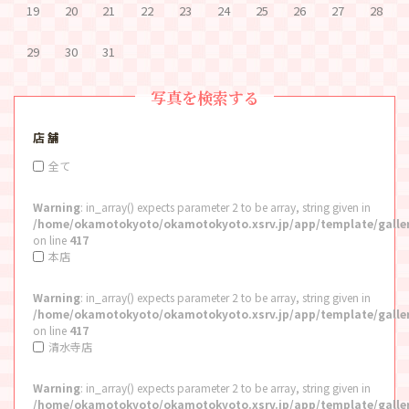
19
20
21
22
23
24
25
26
27
28
29
30
31
写真を検索する
店 舗
全て
Warning
: in_array() expects parameter 2 to be array, string given in
/home/okamotokyoto/okamotokyoto.xsrv.jp/app/template/galle
on line
417
本店
Warning
: in_array() expects parameter 2 to be array, string given in
/home/okamotokyoto/okamotokyoto.xsrv.jp/app/template/galle
on line
417
清水寺店
Warning
: in_array() expects parameter 2 to be array, string given in
/home/okamotokyoto/okamotokyoto.xsrv.jp/app/template/galle