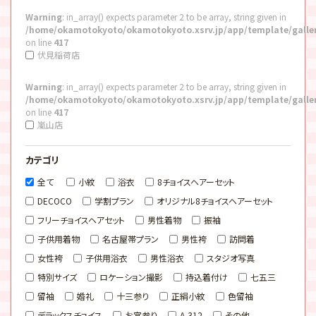
Warning
: in_array() expects parameter 2 to be array, string given in
/home/okamotokyoto/okamotokyoto.xsrv.jp/app/template/galle
on line
417
伏見稲荷店
Warning
: in_array() expects parameter 2 to be array, string given in
/home/okamotokyoto/okamotokyoto.xsrv.jp/app/template/galle
on line
417
嵐山店
カテゴリ
全て
小紋
浴衣
8チョイスヘアーセット
DECOCO
学割プラン
オリジナル8チョイスヘアーセット
フリーチョイスヘアセット
男性着物
振袖
子供用着物
名古屋帯プラン
男性袴
訪問着
女性袴
子供用浴衣
男性浴衣
スタジオ写真
特別サイズ
ロケーション撮影
持込着付け
七五三
留袖
婚礼
十三参り
正絹小紋
色留袖
デラックスチョイス
お宮参り
A-312
その他