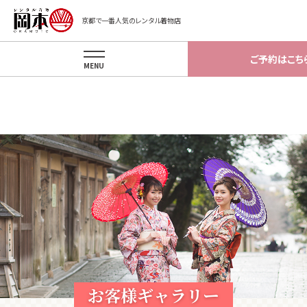
Warning
: Invalid argument supplied for foreach() in
京都で一番人気のレンタル着物店
/home/okamotokyoto/okamotokyoto.xsrv.jp/app/template/gal
on line
81
ご予約はこち
MENU
お客様ギャラリー