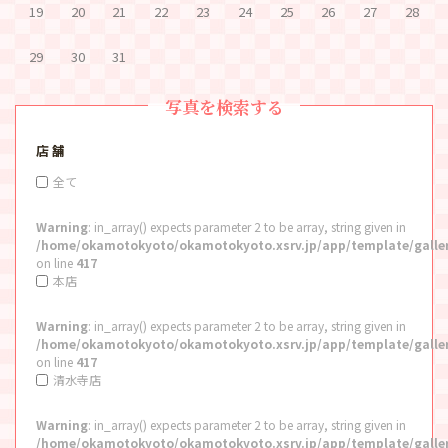
19
20
21
22
23
24
25
26
27
28
29
30
31
写真を検索する
店 舗
全て
Warning
: in_array() expects parameter 2 to be array, string given in
/home/okamotokyoto/okamotokyoto.xsrv.jp/app/template/galle
on line
417
本店
Warning
: in_array() expects parameter 2 to be array, string given in
/home/okamotokyoto/okamotokyoto.xsrv.jp/app/template/galle
on line
417
清水寺店
Warning
: in_array() expects parameter 2 to be array, string given in
/home/okamotokyoto/okamotokyoto.xsrv.jp/app/template/galle