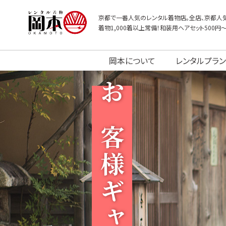
京都で一番人気のレンタル着物店。全店、京都人気
着物1,000着以上常備！和装用ヘアセット500円
岡本について
レンタルプラン
お客様ギャラリー