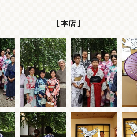
［ 本店 ］