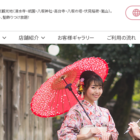
観光地（清水寺・祇園・八坂神社・高台寺・八坂の塔・伏見稲荷・嵐山）。
〜、髪飾りつけ放題！
店舗紹介
お客様ギャラリー
ご利用の流れ