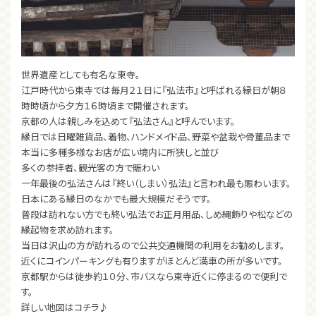
世界遺産としても有名な東寺。
江戸時代から東寺では毎月２１日に『弘法市』と呼ばれる縁日が朝８
時時頃から夕方１６時頃まで開催されます。
京都の人は親しみを込めて『弘法さん』と呼んでいます。
縁日では日曜雑貨品、着物、ハンドメイド品、野菜や盆栽や骨董品まで
本当に多種多様なお店が広い境内に所狭しと並び
多くの参拝者、観光客の方で賑わい
一年最後の弘法さんは『終い（しまい）弘法』と言われ最も賑わいます。
日本にある縁日のなかでも最大規模だそうです。
普段は訪れない方でも終い弘法でお正月用品、しめ縄飾りや松などの
縁起物を求め訪れます。
当日は沢山の方が訪れるので公共交通機関の利用をお勧めします。
近くにコインパーキングも有りますがほとんど満車の所が多いです。
京都駅からは徒歩約１０分、市バスなら東寺近くに停まるので便利で
す。
詳しい地図はコチラ♪