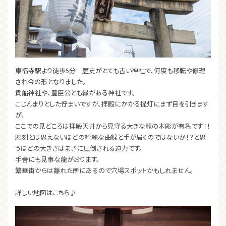
東福寺駅より徒歩5分 歴史がとても古い神社で、何度も移転や修理
され今の形となりました。
貴船神社や、豊臣公とも縁がある神社です。
こじんまりとした佇まいですが、拝殿にかかる提灯にまず目を引きます
が、
ここでの見どころは拝殿天井から見守る大きな龍の木彫が有名です！！
彫刻とは思えないほどの綺麗な曲線と手が届くのではないか！？と思
うほどの大きさはまさに圧倒される迫力です。
手舎にも見事な龍がおります。
繁華街からは離れた所にあるので穴場スポットかもしれません。
詳しい地図はこちら♪