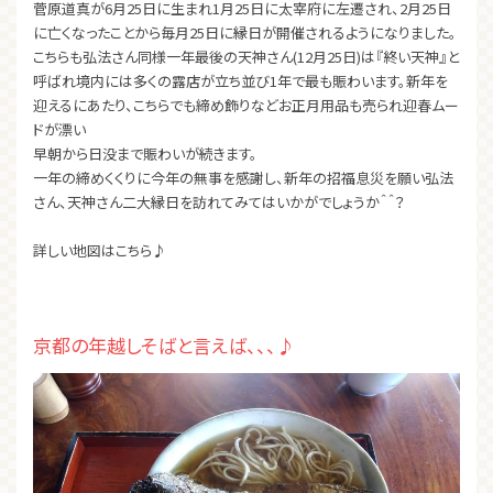
菅原道真が6月25日に生まれ1月25日に太宰府に左遷され、2月25日
に亡くなったことから毎月25日に縁日が開催されるようになりました。
こちらも弘法さん同様一年最後の天神さん(12月25日)は『終い天神』と
呼ばれ境内には多くの露店が立ち並び1年で最も賑わいます。新年を
迎えるにあたり、こちらでも締め飾りなどお正月用品も売られ迎春ムー
ドが漂い
早朝から日没まで賑わいが続きます。
一年の締めくくりに今年の無事を感謝し、新年の招福息災を願い弘法
さん、天神さん二大縁日を訪れてみてはいかがでしょうか＾＾？
詳しい地図はこちら♪
京都の年越しそばと言えば、、、♪