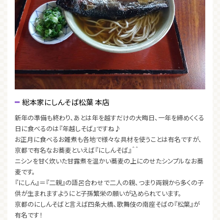
総本家にしんそば松葉 本店
新年の準備も終わり、あとは年を越すだけの大晦日、一年を締めくくる
日に食べるのは『年越しそば』ですね♪
お正月に食べるお雑煮も各地で様々な具材を使うことは有名ですが、
京都で有名なお蕎麦といえば『にしんそば』＾＾
ニシンを甘く炊いた甘露煮を温かい蕎麦の上にのせたシンプルなお蕎
麦です。
『にしん』＝『二親』の語呂合わせで二人の親、つまり両親から多くの子
供が生まれますようにと子孫繁栄の願いが込められています。
京都のにしんそばと言えば四条大橋、歌舞伎の南座そばの『松葉』が
有名です！