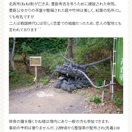
北政所(ねね様)が亡き夫、豊臣秀吉を弔うために建設された寺院。
豊臣公ゆかりの茶室や整備された庭や竹林は美しく、紅葉の名所とし
ても有名ですが
二人は戦国時代には珍しく恋愛での結婚だったため、恋人の聖地とも
言われております＾＾
除夜の鐘を撞くかね楼は境内にあり一般の方も参加できます。
事前の予約は要りませんが、22時頃から整理券が配布され(先着108