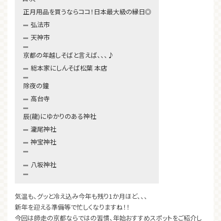
正月用品を買うならココ！日本最大級の縁日◎
弘法市
天神市
京都の年越しそばと言えば、、、♪
総本家にしんそば松葉 本店
除夜の鐘
高台寺
辰(龍)にゆかりのある神社
瀧尾神社
神宝神社
八坂神社
気温も、グッと冷え込み今年も残り1か月ほど、、、
新年を迎える準備等で忙しくなりますね！！
今回は師走の京都ならではの習慣、年始おすすめスポットをご紹介し