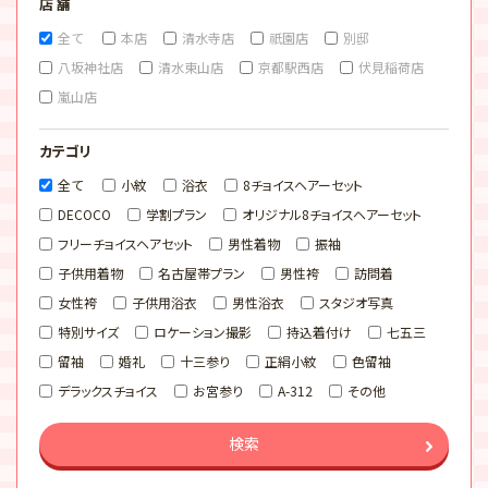
店 舗
全て
本店
清水寺店
祇園店
別邸
八坂神社店
清水東山店
京都駅西店
伏見稲荷店
嵐山店
カテゴリ
全て
小紋
浴衣
8チョイスヘアーセット
DECOCO
学割プラン
オリジナル8チョイスヘアーセット
フリーチョイスヘアセット
男性着物
振袖
子供用着物
名古屋帯プラン
男性袴
訪問着
女性袴
子供用浴衣
男性浴衣
スタジオ写真
特別サイズ
ロケーション撮影
持込着付け
七五三
留袖
婚礼
十三参り
正絹小紋
色留袖
デラックスチョイス
お宮参り
A-312
その他
検索