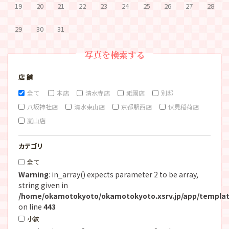
19
20
21
22
23
24
25
26
27
28
29
30
31
写真を検索する
店 舗
全て
本店
清水寺店
祇園店
別邸
八坂神社店
清水東山店
京都駅西店
伏見稲荷店
嵐山店
カテゴリ
全て
Warning
: in_array() expects parameter 2 to be array,
string given in
/home/okamotokyoto/okamotokyoto.xsrv.jp/app/templat
on line
443
小紋