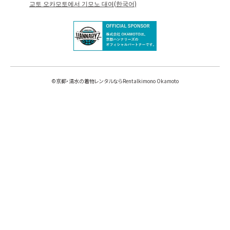
교토 오카모토에서 기모노 대여(한국어)
©
京都・清水の着物レンタルならRentalkimono Okamoto