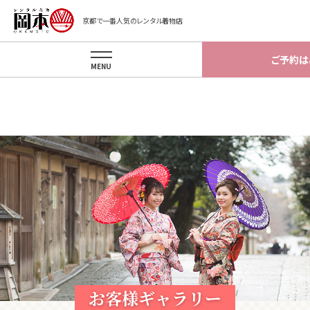
Warning
: implode(): Invalid arguments passed in
京都で一番人気のレンタル着物店
/home/okamotokyoto/okamotokyoto.xsrv.jp/app/template/gal
on line
87
ご予約は
MENU
お客様ギャラリー