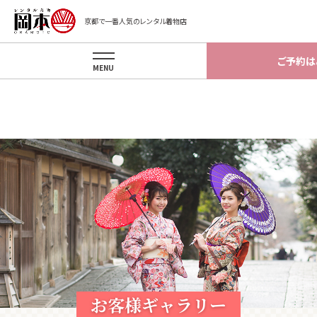
Warning
: implode(): Invalid arguments passed in
京都で一番人気のレンタル着物店
/home/okamotokyoto/okamotokyoto.xsrv.jp/app/template/gal
on line
87
ご予約は
MENU
お客様ギャラリー