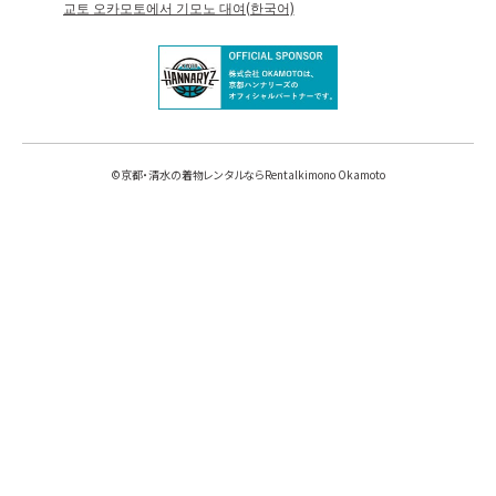
교토 오카모토에서 기모노 대여(한국어)
©
京都・清水の着物レンタルならRentalkimono Okamoto