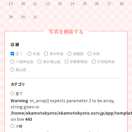
19
20
21
22
23
24
25
26
27
28
29
30
31
写真を検索する
店 舗
全て
本店
清水寺店
祇園店
別邸
八坂神社店
清水東山店
京都駅西店
伏見稲荷店
嵐山店
カテゴリ
全て
Warning
: in_array() expects parameter 2 to be array,
string given in
/home/okamotokyoto/okamotokyoto.xsrv.jp/app/templat
on line
443
小紋