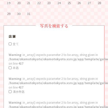
19
20
21
22
23
24
25
26
27
28
29
30
31
写真を検索する
店 舗
全て
Warning
: in_array() expects parameter 2 to be array, string given in
/home/okamotokyoto/okamotokyoto.xsrv.jp/app/template/galle
on line
417
本店
Warning
: in_array() expects parameter 2 to be array, string given in
/home/okamotokyoto/okamotokyoto.xsrv.jp/app/template/galle
on line
417
清水寺店
Warning
: in_array() expects parameter 2 to be array, string given in
/home/okamotokyoto/okamotokyoto.xsrv.jp/app/template/galle