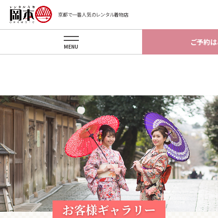
Warning
: Invalid argument supplied for foreach() in
京都で一番人気のレンタル着物店
/home/okamotokyoto/okamotokyoto.xsrv.jp/app/template/gal
on line
81
ご予約は
MENU
お客様ギャラリー