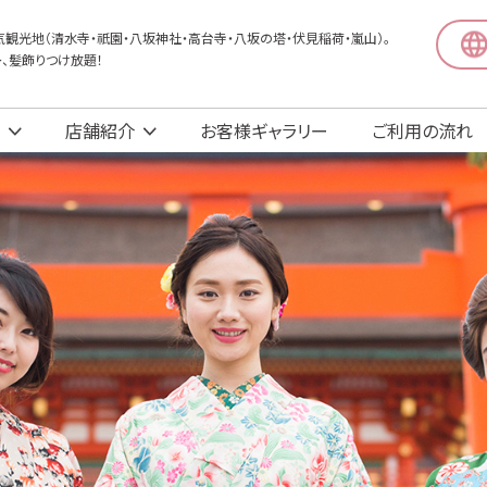
観光地（清水寺・祇園・八坂神社・高台寺・八坂の塔・伏見稲荷・嵐山）。
〜、髪飾りつけ放題！
店舗紹介
お客様ギャラリー
ご利用の流れ