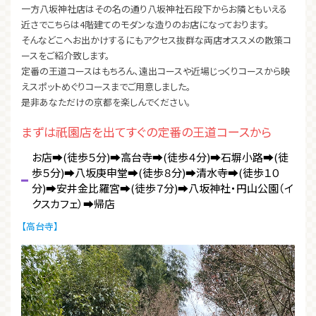
一方八坂神社店はその名の通り八坂神社石段下からお隣ともいえる
近さでこちらは4階建てのモダンな造りのお店になっております。
そんなどこへお出かけするにもアクセス抜群な両店オススメの散策コ
ースをご紹介致します。
定番の王道コースはもちろん、遠出コースや近場じっくりコースから映
えスポットめぐりコースまでご用意しました。
是非あなただけの京都を楽しんでください。
まずは祇園店を出てすぐの定番の王道コースから
お店➡(徒歩５分)➡高台寺➡︎(徒歩４分)➡石塀小路➡︎(徒
歩５分)➡八坂庚申堂➡︎(徒歩８分)➡清水寺➡︎(徒歩１０
分)➡安井金比羅宮➡︎(徒歩７分)➡八坂神社・円山公園（イ
クスカフェ）➡︎帰店
【高台寺】