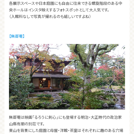
各展示スペースや日本庭園にも自由に往来できる螺旋階段のある中
央ホールはインスタ映えするフォトスポットとして大人気です。
（入館料なしで写真が撮れるのも嬉しいですよね）
【無鄰菴】
無鄰菴は映画「るろうに剣心」にも登場する明治・大正時代の政治家
山縣有朋の別荘です。
東山を背景にした庭園と母屋・洋館・茶室はそれぞれに趣のある穴場