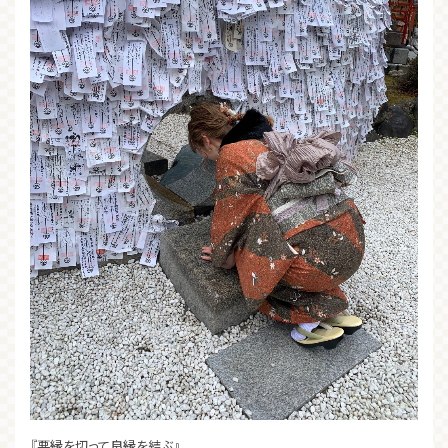
『悪縁を切って良縁を結ぶ』