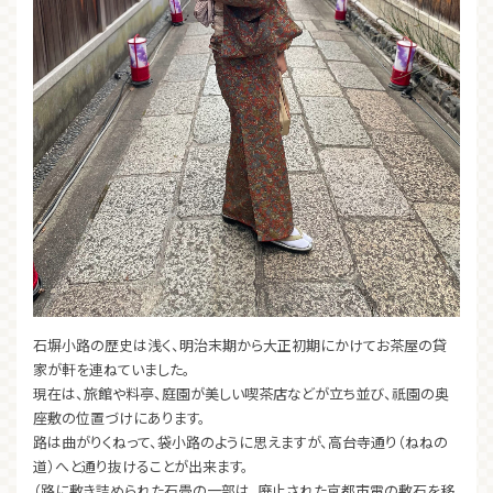
石塀小路の歴史は浅く、明治末期から大正初期にかけてお茶屋の貸
家が軒を連ねていました。
現在は、旅館や料亭、庭園が美しい喫茶店などが立ち並び、祇園の奥
座敷の位置づけにあります。
路は曲がりくねって、袋小路のように思えますが、高台寺通り（ねねの
道）へと通り抜けることが出来ます。
（路に敷き詰められた石畳の一部は、廃止された京都市電の敷石を移