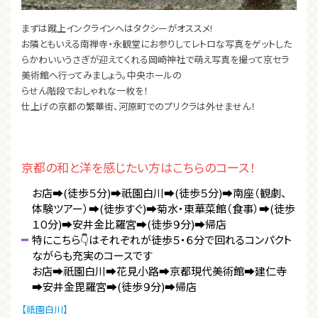
まずは蹴上インクラインへはタクシーがオススメ!
お隣ともいえる南禅寺・永観堂にお参りしてレトロな写真をゲットした
らかわいいうさぎが迎えてくれる岡崎神社で萌え写真を撮って京セラ
美術館へ行ってみましょう。中央ホールの
らせん階段でおしゃれな一枚を！
仕上げの京都の繁華街、河原町でのプリクラは外せません！
京都の和と洋を感じたい方はこちらのコース！
お店➡(徒歩５分)➡祇園白川➡︎(徒歩５分)➡南座（観劇、
体験ツアー）➡︎(徒歩すぐ)➡菊水・東華菜館（食事）➡︎(徒歩
１０分)➡安井金比羅宮➡︎(徒歩９分)➡帰店
特にこちら👇はそれぞれが徒歩５・６分で回れるコンパクト
ながらも充実のコースです
お店➡祇園白川➡花見小路➡京都現代美術館➡建仁寺
➡安井金毘羅宮➡(徒歩９分)➡帰店
【祇園白川】