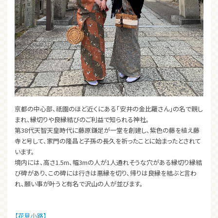
京都の中心部、祇園のほど近くにある「安井の金比羅さん」の名で親し
まれ、縁切りや良縁結びのご利益で知られる神社。
第38代天智天皇時代に藤原鎌足が一堂を創建し、紫色の藤を植え藤
寺と号して、家門の隆昌と子孫の長久を祈ったことに始まったとされて
います。
境内には、高さ1.5m、幅3mの人が1人通れそうな穴がある縁切り縁結
び碑があり、この碑には行きは悪縁を切り、帰りは良縁を結ぶと言わ
れ、願い事が叶うと有名で沢山の人が並びます。
【花見小路】