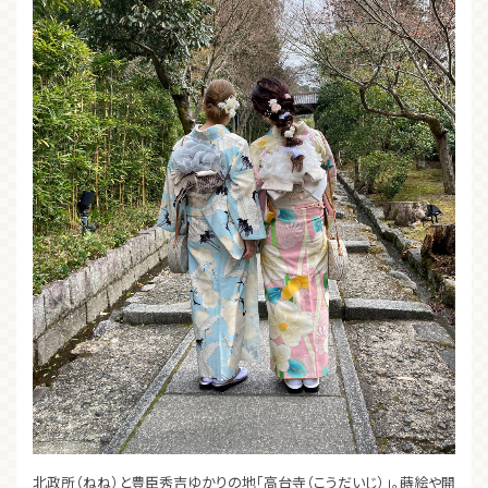
北政所（ねね）と豊臣秀吉ゆかりの地「高台寺（こうだいじ）」。蒔絵や開