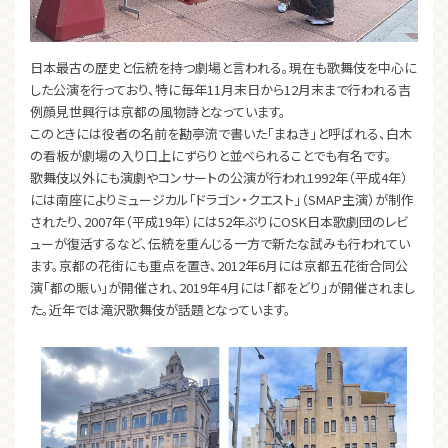
日本最古の歴史と伝統を持つ劇場と言われる。現在も歌舞伎を中心に
した公演を行っており、特に毎年11月末日から12月末まで行われる吉
例顔見世興行は京都の風物詩となっています。
このときには役者の名前を勘亭流で書いた「まねき」と呼ばれる、白木
の看板が劇場の入り口上にずらりと並べられることでも有名です。
歌舞伎以外にも演劇やコンサートの公演が行われ1992年（平成4年）
には南座によりミュージカル「ドラゴン・クエスト」（SMAP主演）が制作
されたり、2007年（平成19年）には52年ぶりにOSK日本歌劇団のレビ
ューが復活するなど、伝統を重んじる一方で新たな試みも行われてい
ます。京都の花街にも重点を置き、2012年6月には京都五花街合同公
演「都の賑い」が開催され、2019年4月には「都をどり」が開催されまし
た。近年では滝沢歌舞伎が話題となっています。