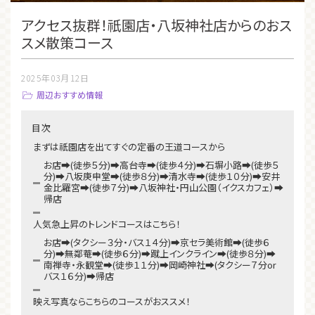
アクセス抜群！祇園店・八坂神社店からのおス
スメ散策コース
2025年03月12日
周辺おすすめ情報
目次
まずは祇園店を出てすぐの定番の王道コースから
お店➡(徒歩５分)➡高台寺➡︎(徒歩４分)➡石塀小路➡︎(徒歩５
分)➡八坂庚申堂➡︎(徒歩８分)➡清水寺➡︎(徒歩１０分)➡安井
金比羅宮➡︎(徒歩７分)➡八坂神社・円山公園（イクスカフェ）➡︎
帰店
人気急上昇のトレンドコースはこちら！
お店➡(タクシー３分・バス１４分)➡京セラ美術館➡(徒歩６
分)➡無鄰菴➡(徒歩６分)➡蹴上インクライン➡(徒歩８分)➡
南禅寺・永観堂➡(徒歩１１分)➡岡崎神社➡(タクシー７分or
バス１６分)➡帰店
映え写真ならこちらのコースがおススメ！