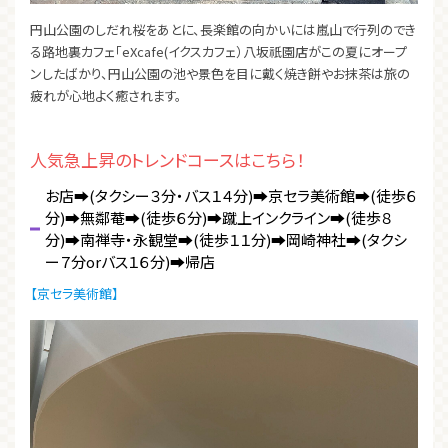
円山公園のしだれ桜をあとに、長楽館の向かいには嵐山で行列のでき
る路地裏カフェ「eXcafe(イクスカフェ）八坂祇園店がこの夏にオープ
ンしたばかり、円山公園の池や景色を目に戴く焼き餅やお抹茶は旅の
疲れが心地よく癒されます。
人気急上昇のトレンドコースはこちら！
お店➡(タクシー３分・バス１４分)➡京セラ美術館➡(徒歩６
分)➡無鄰菴➡(徒歩６分)➡蹴上インクライン➡(徒歩８
分)➡南禅寺・永観堂➡(徒歩１１分)➡岡崎神社➡(タクシ
ー７分orバス１６分)➡帰店
【京セラ美術館】