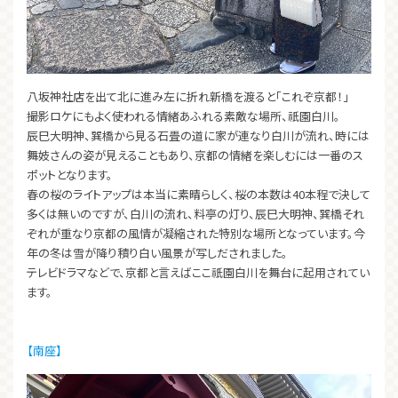
八坂神社店を出て北に進み左に折れ新橋を渡ると「これぞ京都！」
撮影ロケにもよく使われる情緒あふれる素敵な場所、祇園白川。
辰巳大明神、巽橋から見る石畳の道に家が連なり白川が流れ、時には
舞妓さんの姿が見えることもあり、京都の情緒を楽しむには一番のス
ポットとなります。
春の桜のライトアップは本当に素晴らしく、桜の本数は40本程で決して
多くは無いのですが、白川の流れ、料亭の灯り、辰巳大明神、巽橋それ
ぞれが重なり京都の風情が凝縮された特別な場所となっています。今
年の冬は雪が降り積り白い風景が写しだされました。
テレビドラマなどで、京都と言えばここ祇園白川を舞台に起用されてい
ます。
【南座】