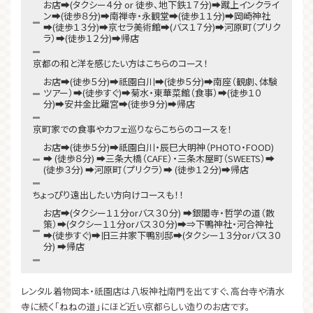
お店➡(タクシー４分 or 徒歩、地下鉄１７分)➡蹴上インクライ
ン➡(徒歩８分)➡南禅寺・永観堂➡(徒歩１１分)➡岡崎神社
➡(徒歩１３分)➡京セラ美術館➡(バス１７分)➡河原町（プリク
ラ）➡(徒歩１２分)➡帰店
京都の和と洋を感じたい方はこちらのコース！
お店➡(徒歩５分)➡祇園白川➡︎(徒歩５分)➡南座（観劇、体験
ツアー）➡︎(徒歩すぐ)➡菊水・東華菜館（食事）➡︎(徒歩１０
分)➡安井金比羅宮➡︎(徒歩９分)➡帰店
京町家での食事やカフェ巡りならこちらのコースを！
お店➡(徒歩５分)➡祇園白川・辰巳大明神（PHOTO・FOOD)
➡ (徒歩８分) ➡三条大橋（CAFE）・三条木屋町（SWEETS）➡
(徒歩３分) ➡河原町（プリクラ）➡ (徒歩１２分)➡帰店
ちょっぴり遠出したい方向けコースも！！
お店➡(タクシー１１分orバス３０分) ➡銀閣寺・哲学の道（散
策）➡(タクシー１１分orバス３０分)➡⇒下鴨神社・河合神社
➡(徒歩すぐ)➡旧三井家下鴨別邸➡(タクシー１３分orバス３０
分) ➡帰店
レンタル着物岡本・祇園店は八坂神社南門を出てすぐ、高台寺や清水
寺に続く「ねねの道」にほど近い京都らしい造りのお店です。