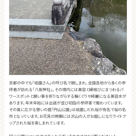
京都の中でも「祇園さん」の呼び名で親しまれ、全国各地から多くの参
拝者が訪れる「八坂神社」。その境内には美容と縁結びにまつわるパ
ワースポットと願い事を祈りながらする輪くぐりや綺麗になる美容水が
あります。年末年始には出店が並び初詣の参拝客で賑わっています。
その奥に広がる憩いの庭「円山公園」は祇園しだれ桜が有名で桜の名
所となっています。お花見の時期には沢山の人がお越しになりライトア
ップされた桜を楽しまれています。