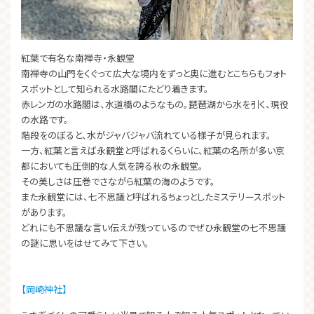
紅葉で有名な南禅寺・永観堂
南禅寺の山門をくぐって広大な境内をずっと奥に進むとこちらもフォト
スポットとして知られる水路閣にたどり着きます。
赤レンガの水路閣は、水道橋のようなもの。琵琶湖から水を引く、現役
の水路です。
階段をのぼると、水がジャバジャバ流れている様子が見られます。
一方、紅葉と言えば永観堂と呼ばれるくらいに、紅葉の名所が多い京
都においても圧倒的な人気を誇る秋の永観堂。
その美しさは圧巻でさながら紅葉の海のようです。
また永観堂には、七不思議と呼ばれるちょっとしたミステリースポット
があります。
どれにも不思議な言い伝えが残っているのでぜひ永観堂の七不思議
の謎に思いをはせてみて下さい。
【岡崎神社】