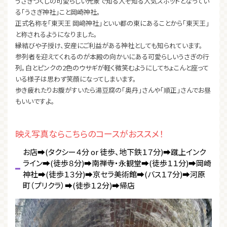
うさぎづくしの可愛らしい光景で知る人ぞ知る人気スポットとなってい
る「うさぎ神社」こと岡崎神社。
正式名称を「東天王 岡﨑神社」といい都の東にあることから「東天王」
と称されるようになりました。
縁結びや子授け、安産にご利益がある神社としても知られています。
参列者を迎えてくれるのが本殿の向かいにある可愛らしいうさぎの行
列。白とピンクの2色のウサギが軽く微笑むようにしてちょこんと座って
いる様子は思わず笑顔になってしまいます。
歩き疲れたりお腹がすいたら湯豆腐の「奥丹」さんや「順正」さんでお昼
もいいですよ。
映え写真ならこちらのコースがおススメ！
お店➡(タクシー４分 or 徒歩、地下鉄１７分)➡蹴上インク
ライン➡(徒歩８分)➡南禅寺・永観堂➡(徒歩１１分)➡岡崎
神社➡(徒歩１３分)➡京セラ美術館➡(バス１７分)➡河原
町（プリクラ）➡(徒歩１２分)➡帰店