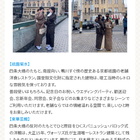
【祇園菊水】
四条大橋のたもと、南座向い、鴨川すぐ傍の歴史ある京都祇園の老舗
洋食レストラン。国登録文化財に指定された建物は、竣工当時のレトロ
な雰囲気を保っております。
普段使いはもちろん、記念日のお祝い、ウエディングパーティ、歓送迎
会、忘新年会、同窓会、女子会などのお集まりなどさまざまなシーンで
ご利用いただけます。老舗ならではの情緒溢れる空間で、楽しいひと時
をお楽しみいただけます。
【東華菜館】
四条大橋の反対のたもとでひと際目をひくスパニュッシュ・バロック式
の洋館は、大正15年、ヴォーリズ氏が生涯唯一レストラン建築として残
したものだといわれています。館内には、日本最古といわれる手動式の