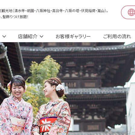
観光地（清水寺・祇園・八坂神社・高台寺・八坂の塔・伏見稲荷・嵐山）。
〜、髪飾りつけ放題！
店舗紹介
お客様ギャラリー
ご利用の流れ