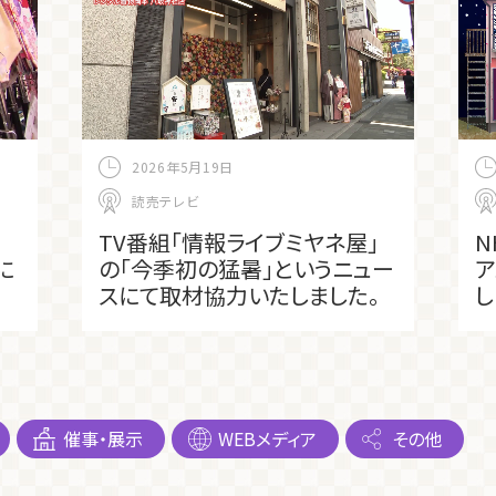
2026年5月19日
読売テレビ
TV番組「情報ライブミヤネ屋」
N
に
の「今季初の猛暑」というニュー
ア
スにて取材協力いたしました。
し
催事・展示
WEBメディア
その他