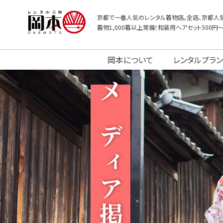
京都で一番人気のレンタル着物店。全店、京都人気
着物1,000着以上常備！和装用ヘアセット500円
岡本について
レンタルプラン
メディア掲載