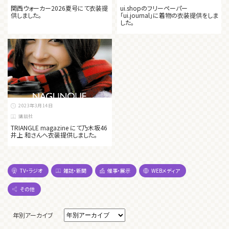
関西ウォーカー2026夏号にて衣装提
ui.shopのフリーペーパー
供しました。
「ui.journal」に着物の衣装提供をしま
した。
2023年3月14日
講談社
TRIANGLE magazine にて乃木坂46
井上 和さんへ衣装提供しました。
TV・ラジオ
雑誌・新聞
催事・展示
WEBメディア
その他
年別アーカイブ