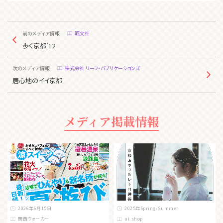
前のメディア情報
昭文社
歩く京都’12
次のメディア情報
株式会社 リーフ・パブリケーションズ
居心地のイイ京都
メディア掲載情報
2026年6月15日
2025年Spring/Summer
関西ウォーカー
ui.shop