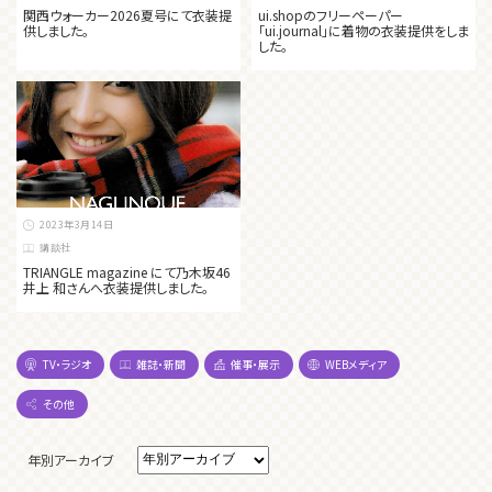
関西ウォーカー2026夏号にて衣装提
ui.shopのフリーペーパー
供しました。
「ui.journal」に着物の衣装提供をしま
した。
2023年3月14日
講談社
TRIANGLE magazine にて乃木坂46
井上 和さんへ衣装提供しました。
TV・ラジオ
雑誌・新聞
催事・展示
WEBメディア
その他
年別アーカイブ