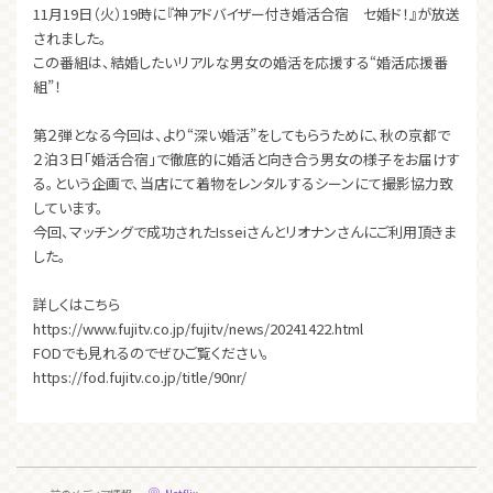
11月19日（火）19時に『神アドバイザー付き婚活合宿 セ婚ド！』が放送
されました。
この番組は、結婚したいリアルな男女の婚活を応援する“婚活応援番
組”！
第２弾となる今回は、より“深い婚活”をしてもらうために、秋の京都で
２泊３日「婚活合宿」で徹底的に婚活と向き合う男女の様子をお届けす
る。という企画で、当店にて着物をレンタルするシーンにて撮影協力致
しています。
今回、マッチングで成功されたIsseiさんとリオナンさんにご利用頂きま
した。
詳しくはこちら
https://www.fujitv.co.jp/fujitv/news/20241422.html
FODでも見れるのでぜひご覧ください。
https://fod.fujitv.co.jp/title/90nr/