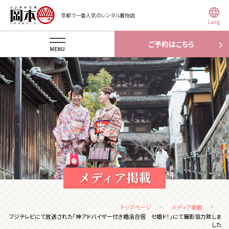
京都で一番人気のレンタル着物店
Lang
ご予約はこちら
MENU
メディア掲載
トップページ
メディア掲載
フジテレビにて放送された「神アドバイザー付き婚活合宿 セ婚ド！」にて撮影協力致しま
した