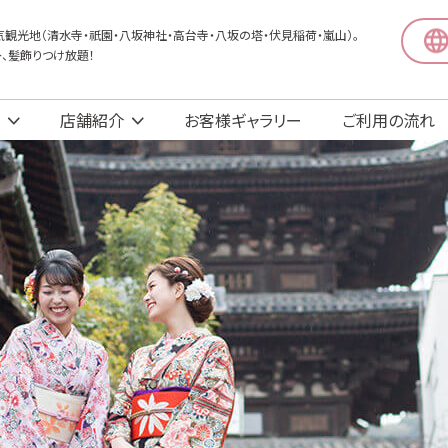
観光地（清水寺・祇園・八坂神社・高台寺・八坂の塔・伏見稲荷・嵐山）。
〜、髪飾りつけ放題！
店舗紹介
お客様ギャラリー
ご利用の流れ