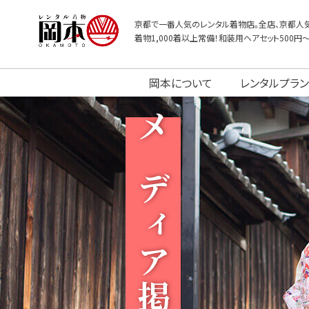
京都で一番人気のレンタル着物店。全店、京都人気
着物1,000着以上常備！和装用ヘアセット500円
岡本について
レンタルプラン
メディア掲載