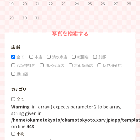
19
20
21
22
23
24
25
26
27
28
29
30
31
写真を検索する
店 舗
全て
本店
清水寺店
祇園店
別邸
八坂神社店
清水東山店
京都駅西店
伏見稲荷店
嵐山店
カテゴリ
全て
Warning
: in_array() expects parameter 2 to be array,
string given in
/home/okamotokyoto/okamotokyoto.xsrv.jp/app/templat
on line
443
小紋