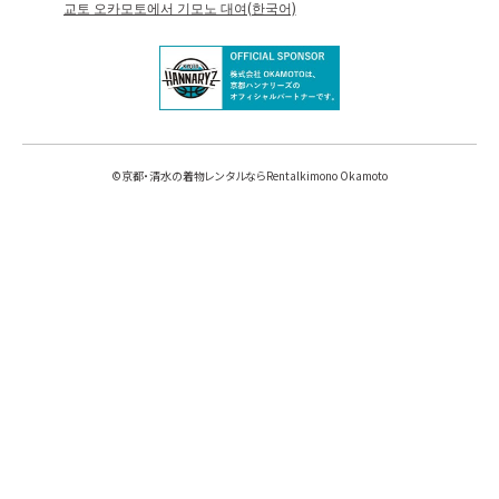
교토 오카모토에서 기모노 대여(한국어)
©
京都・清水の着物レンタルならRentalkimono Okamoto