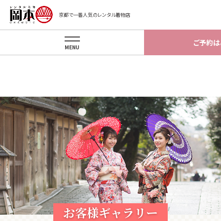
Warning
: implode(): Invalid arguments passed in
京都で一番人気のレンタル着物店
/home/okamotokyoto/okamotokyoto.xsrv.jp/app/template/gal
on line
87
ご予約は
MENU
お客様ギャラリー