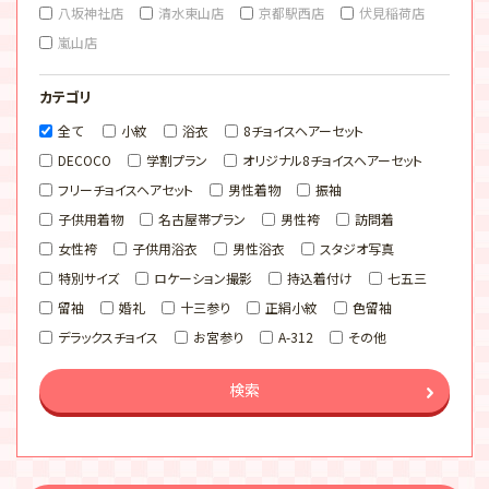
八坂神社店
清水東山店
京都駅西店
伏見稲荷店
嵐山店
カテゴリ
全て
小紋
浴衣
8チョイスヘアーセット
DECOCO
学割プラン
オリジナル8チョイスヘアーセット
フリーチョイスヘアセット
男性着物
振袖
子供用着物
名古屋帯プラン
男性袴
訪問着
女性袴
子供用浴衣
男性浴衣
スタジオ写真
特別サイズ
ロケーション撮影
持込着付け
七五三
留袖
婚礼
十三参り
正絹小紋
色留袖
デラックスチョイス
お宮参り
A-312
その他
検索