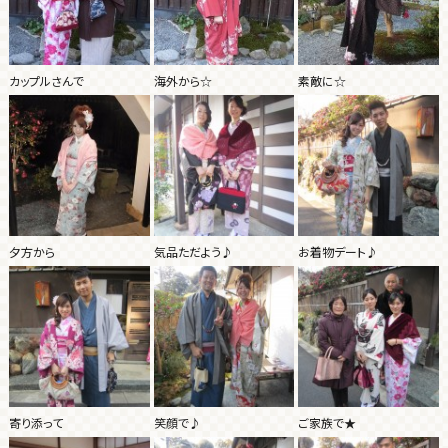
カップルさんで
海外から☆
素敵に☆
夕方から
気品ただよう♪
お着物デート♪
寄り添って
笑顔で♪
ご家族で★