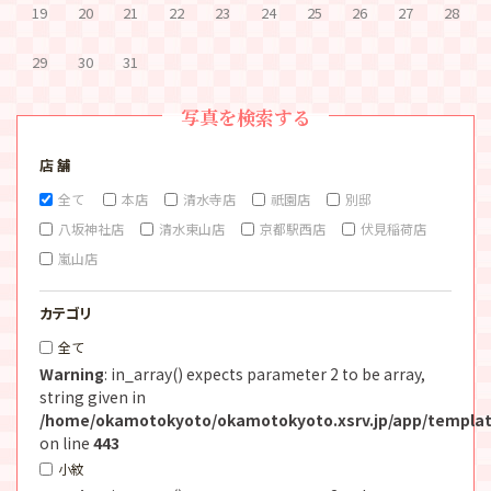
19
20
21
22
23
24
25
26
27
28
29
30
31
写真を検索する
店 舗
全て
本店
清水寺店
祇園店
別邸
八坂神社店
清水東山店
京都駅西店
伏見稲荷店
嵐山店
カテゴリ
全て
Warning
: in_array() expects parameter 2 to be array,
string given in
/home/okamotokyoto/okamotokyoto.xsrv.jp/app/templat
on line
443
小紋