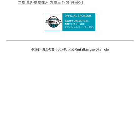
교토 오카모토에서 기모노 대여(한국어)
©
京都・清水の着物レンタルならRentalkimono Okamoto