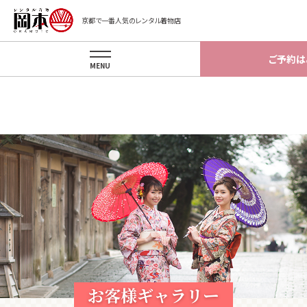
Warning
: implode(): Invalid arguments passed in
京都で一番人気のレンタル着物店
/home/okamotokyoto/okamotokyoto.xsrv.jp/app/template/gal
on line
87
ご予約は
MENU
お客様ギャラリー