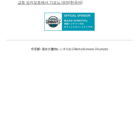
교토 오카모토에서 기모노 대여(한국어)
©
京都・清水の着物レンタルならRentalkimono Okamoto