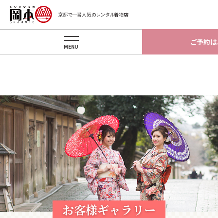
Warning
: implode(): Invalid arguments passed in
京都で一番人気のレンタル着物店
/home/okamotokyoto/okamotokyoto.xsrv.jp/app/template/gal
on line
87
ご予約は
MENU
お客様ギャラリー