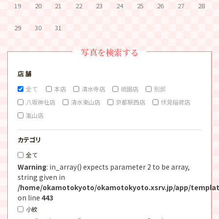
19
20
21
22
23
24
25
26
27
28
29
30
31
写真を検索する
店 舗
全て
本店
清水寺店
祇園店
別邸
八坂神社店
清水東山店
京都駅西店
伏見稲荷店
嵐山店
カテゴリ
全て
Warning
: in_array() expects parameter 2 to be array,
string given in
/home/okamotokyoto/okamotokyoto.xsrv.jp/app/templat
on line
443
小紋